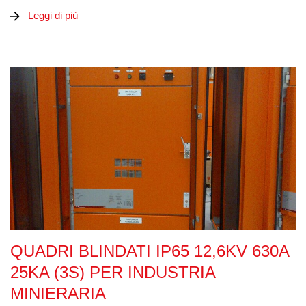
Leggi di più
Quadri Blindati IP65 12,6kV 630A 25kA (3s) per Industria Min
QUADRI BLINDATI IP65 12,6KV 630A
25KA (3S) PER INDUSTRIA
MINIERARIA