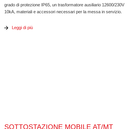
grado di protezione IP65, un trasformatore ausiliario 12600/230V
10kA, materiali e accessori necessari per la messa in servizio.
Leggi di più
Sottostazione mobile AT/MT 69-34.5/13.8-11.95kV 30MVA
SOTTOSTAZIONE MOBILE AT/MT