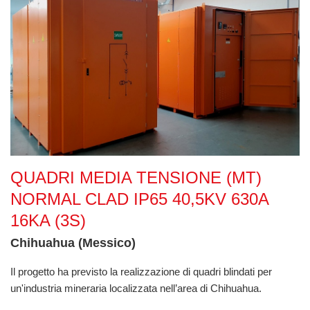
Quadri Media Tensione (MT) Normal Clad IP65 40,5kV 630A 
QUADRI MEDIA TENSIONE (MT)
NORMAL CLAD IP65 40,5KV 630A
16KA (3S)
Chihuahua (Messico)
Il progetto ha previsto la realizzazione di quadri blindati per
un'industria mineraria localizzata nell’area di Chihuahua.