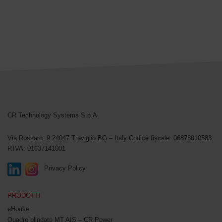
CR Technology Systems
CR Technology Systems S.p.A.
Via Rossaro, 9
24047 Treviglio BG – Italy
Codice fiscale: 06878010583
P.IVA: 01637141001
Privacy Policy
PRODOTTI
eHouse
Quadro blindato MT AIS – CR Power