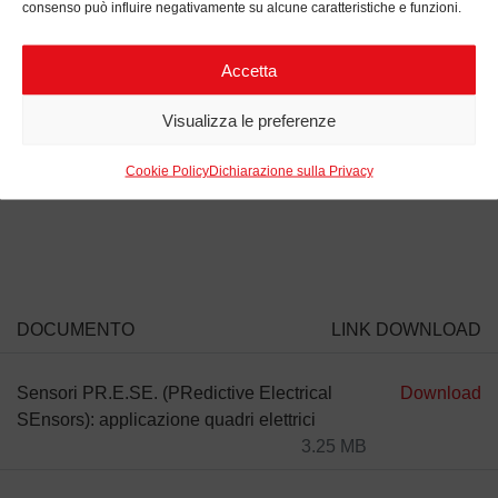
consenso può influire negativamente su alcune caratteristiche e funzioni.
Sottostazioni mobili
Sistemi fotovoltaici
Accetta
Impianti eolici
Visualizza le preferenze
Impianti di generazione e di distribuzione elettrica
Cookie Policy
Dichiarazione sulla Privacy
DOCUMENTO
LINK DOWNLOAD
Sensori PR.E.SE. (PRedictive Electrical
Download
SEnsors): applicazione quadri elettrici
3.25 MB