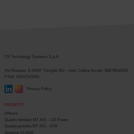
CR Technology Systems
CR Technology Systems S.p.A.
Via Rossaro, 9
24047 Treviglio BG – Italy
Codice fiscale: 06878010583
P.IVA: 01637141001
Privacy Policy
PRODOTTI
eHouse
Quadro blindato MT AIS – CR Power
Quadro protetto MT AIS – ATR
Sistema SCADA