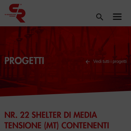
PROGETTI
Vedi tutti i progetti
NR. 22 SHELTER DI MEDIA
TENSIONE (MT) CONTENENTI