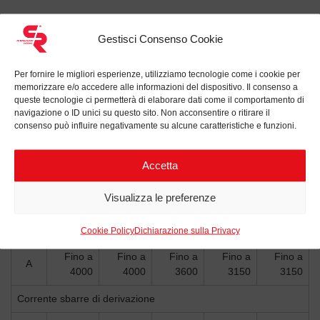
Data Sheet
CR POWER
Gestisci Consenso Cookie
Tensione nominale
Per fornire le migliori esperienze, utilizziamo tecnologie come i cookie per
memorizzare e/o accedere alle informazioni del dispositivo. Il consenso a
kV
12
17,5
24
36
40,5
queste tecnologie ci permetterà di elaborare dati come il comportamento di
navigazione o ID unici su questo sito. Non acconsentire o ritirare il
Tensione nominale di isolamento
consenso può influire negativamente su alcune caratteristiche e funzioni.
kV (1min)
28
38
50
70
85
Accetta
Tensione di prova a impulso (BIL)
Visualizza le preferenze
kV
75
95
125
170
200
Corrente nominale sbarre omnibus
Cookie Policy
Dichiarazione sulla Privacy
Fino a
Fino a
Fino a
Fino a
Fino a
A
4000
4000
3600
3150
3150
Corrente sbarre di derivazione