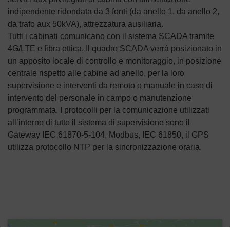
indipendente ridondata da 3 fonti (da anello 1, da anello 2,
da trafo aux 50kVA), attrezzatura ausiliaria.
Tutti i cabinati comunicano con il sistema SCADA tramite
4G/LTE e fibra ottica. Il quadro SCADA verrà posizionato in
un apposito locale di controllo e monitoraggio, in posizione
centrale rispetto alle cabine ad anello, per la loro
supervisione e interventi da remoto o manuale in caso di
intervento del personale in campo o manutenzione
programmata. I protocolli per la comunicazione utilizzati
all’interno di tutto il sistema di supervisione sono il
Gateway IEC 61870-5-104, Modbus, IEC 61850, il GPS
utilizza protocollo NTP per la sincronizzazione oraria.