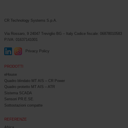
CR Technology Systems
CR Technology Systems S.p.A.
Via Rossaro, 9
24047 Treviglio BG – Italy
Codice fiscale: 06878010583
P.IVA: 01637141001
Privacy Policy
PRODOTTI
eHouse
Quadro blindato MT AIS – CR Power
Quadro protetto MT AIS – ATR
Sistema SCADA
Sensori PR.E.SE.
Sottostazioni compatte
REFERENZE
Africa