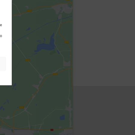
re
to