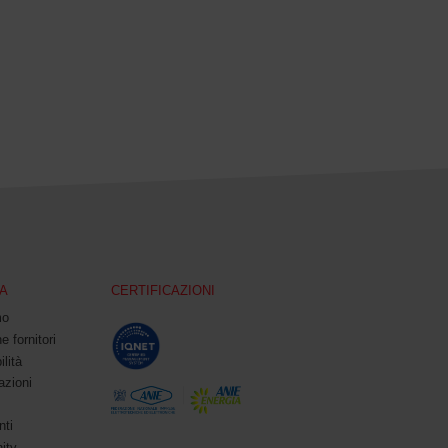
A
CERTIFICAZIONI
mo
e fornitori
ilità
azioni
ti
ity