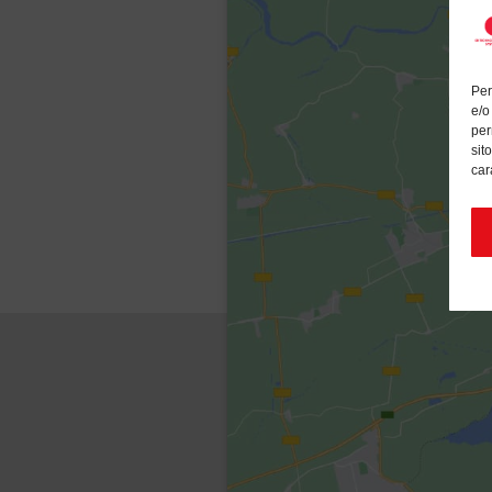
Per
e/o
per
sit
car