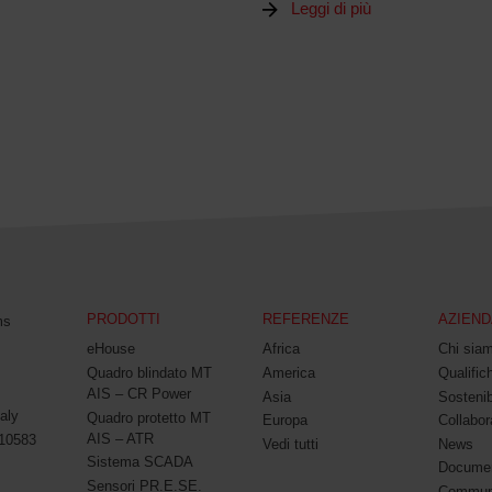
Leggi di più
PRODOTTI
REFERENZE
AZIEND
ms
eHouse
Africa
Chi sia
Quadro blindato MT
America
Qualifich
AIS – CR Power
Asia
Sostenib
aly
Quadro protetto MT
Europa
Collabor
AIS – ATR
010583
Vedi tutti
News
Sistema SCADA
Documen
Sensori PR.E.SE.
Commun