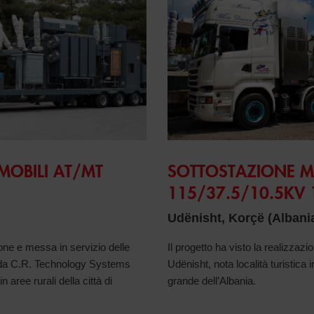
MOBILI AT/MT
SOTTOSTAZIONE M
115/37.5/10.5KV
Udënisht, Korçë (Albani
ione e messa in servizio delle
Il progetto ha visto la realizzaz
e da C.R. Technology Systems
Udënisht, nota località turistica 
in aree rurali della città di
grande dell’Albania.