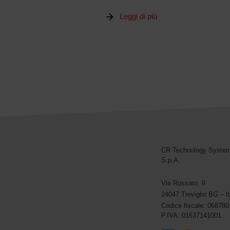
Leggi di più
CR Technology Syste
CR Technology Systems
S.p.A.
Via Rossaro, 9
24047 Treviglio BG – It
Codice fiscale: 06878
P.IVA: 01637141001