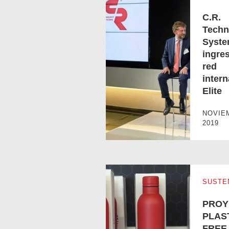
C.R.
Techn
Syst
ingres
red
C.R. Technology Systems ingresa a
intern
Elite
NOVIE
2019
SUSTE
PROY
PLAST
FREE