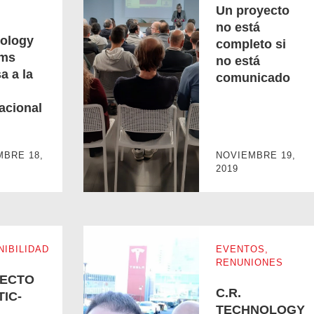
Un proyecto
no está
ology
completo si
ems
no está
a a la
comunicado
 la red internacional Elite
Un proyecto no está completo si no está com
acional
MBRE 18,
NOVIEMBRE 19,
2019
NIBILIDAD
EVENTOS
,
RENUNIONES
ECTO
C.R.
IC-
TECHNOLOGY