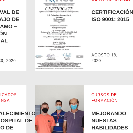
IVAL DE
CERTIFICACIÓ
AJO DE
ISO 9001: 2015
AMO –
IÓN
UAL
GAMO – EDICIÓN VIRTUAL 2020
CERTIFICACIÓN ISO 9001: 2015
AGOSTO 18,
30, 2020
2020
ICADOS
CURSOS DE
ENSA
FORMACIÓN
ALECIMIENTO
MEJORANDO
HOSPITAL DE
NUESTAS
O DE
HABILIDADES