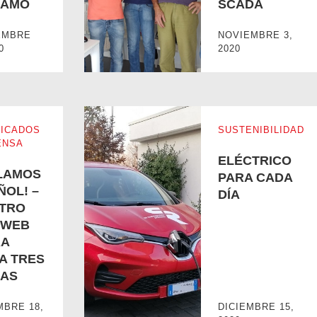
GAMO
SCADA
ITAL DE CAMPO DE BERGAMO
MEJORANDO NUESTAS HABILIDADES SC
EMBRE
NOVIEMBRE 3,
0
2020
ICADOS
SUSTENIBILIDAD
ENSA
ELÉCTRICO
LAMOS
PARA CADA
ÑOL! –
DÍA
TRO
O WEB
A
TRO SITIO WEB AHORA HABLA TRES IDIOMAS
ELÉCTRICO PARA CADA DÍA
A TRES
MAS
MBRE 18,
DICIEMBRE 15,