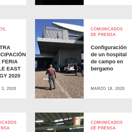
OS
,
COMUNICADOS
S
DE PRENSA
TRA
Configuración
ICIPACIÓN
de un hospital
 FERIA
de campo en
LE EAST
bergamo
GY 2020
LA FERIA MIDDLE EAST ENERGY 2020
Configuración de un hospital de campo en be
3, 2020
MARZO 18, 2020
ICADOS
COMUNICADOS
ENSA
DE PRENSA