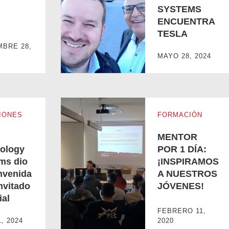
SYSTEMS
ENCUENTRA
TESLA
C.R. TECHNOLOGY SYSTEMS ENCUENTR
MBRE 28,
MAYO 28, 2024
IONES
FORMACIÓN
MENTOR
ology
POR 1 DÍA:
ms dio
¡INSPIRAMOS
envenida
A NUESTROS
nvitado
JÓVENES!
ial
ienvenida a un invitado especial
MENTOR POR 1 DÍA: ¡INSPIRAMOS A NUE
FEBRERO 11,
1, 2024
2020