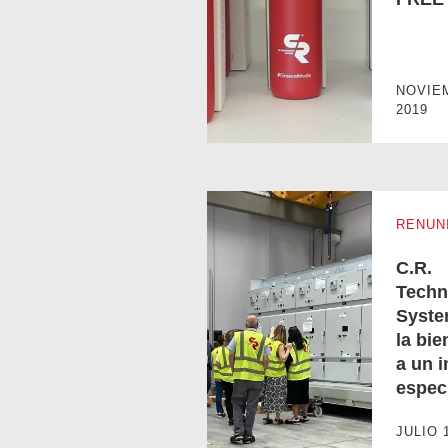
PROYECTO PLASTIC-FREE
NOVIE
2019
RENUN
C.R.
Techn
Syste
la bi
a un i
espec
C.R. Technology Systems dio la b
JULIO 