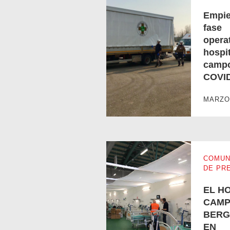
Empie
fase
operat
hospit
camp
Empieza la fase operativa del h
COVID
MARZO 
COMUN
DE PR
EL H
CAMP
BERG
EN