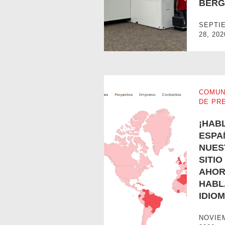
BER
FORTALECIMIENTO DEL HOSP
SEPTI
28, 202
COMUN
DE PR
¡HAB
ESPA
NUES
SITI
AHOR
¡HABLAMOS ESPAÑOL! – NUES
HABL
IDIO
NOVIE