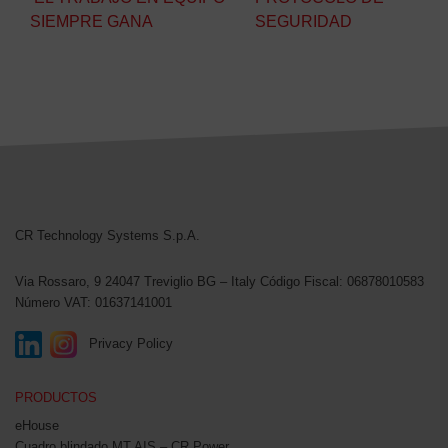
SIEMPRE GANA
SEGURIDAD
CR Technology Systems
CR Technology Systems S.p.A.
Via Rossaro, 9
24047 Treviglio BG – Italy
Código Fiscal: 06878010583
Número VAT: 01637141001
Privacy Policy
PRODUCTOS
eHouse
Cuadro blindado MT AIS – CR Power