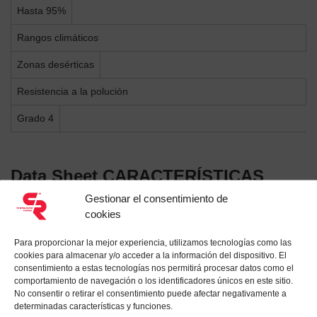
Hasta 95%
Rangos climáticos
Zonas desérticas
Resistencia a la polución
Grado 4
Data Sheet
CARACTERÍSTICAS
CONSTRUCTIVAS
Gestionar el consentimiento de
cookies
Accesibilidad
Para proporcionar la mejor experiencia, utilizamos tecnologías como las
cookies para almacenar y/o acceder a la información del dispositivo. El
Delantero - Lateral - Trasera - Superior (bajo pedido) - Inferior
consentimiento a estas tecnologías nos permitirá procesar datos como el
(bajo pedido)
comportamiento de navegación o los identificadores únicos en este sitio.
No consentir o retirar el consentimiento puede afectar negativamente a
Característica IP
determinadas características y funciones.