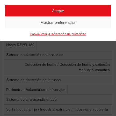
IP54
Acepte
Sistema de ensemblaje
Mostrar preferencias
Modular atornillado / modular soldado / totalmente soldado
Cookie Policy
Declaración de privacidad
Resistencia al fuego
Hasta REI/EI 180
Sistema de detección de incendios
Detección de humo / Detección de humo y extinción
manual/automática
Sistema de detección de intrusos
Perímetro - Volumétrico - Infrarrojos
Sistema de aire acondicionado
Split / Industrial fijo / Industrial extraíble / Industrial en cubierta