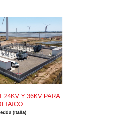
V para sistema fotovoltaico
T 24KV Y 36KV PARA
LTAICO
ddu (Italia)