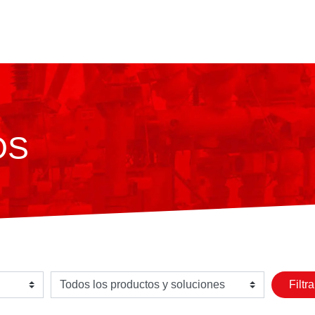
OS
Seleziona un prodotto o soluzione
Filtra