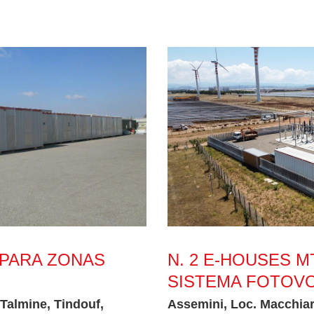
sérticas
N. 2 E-Houses MT 24kV y 36k
 PARA ZONAS
N. 2 E-HOUSES M
SISTEMA FOTOVO
 Talmine, Tindouf,
Assemini, Loc. Macchiare