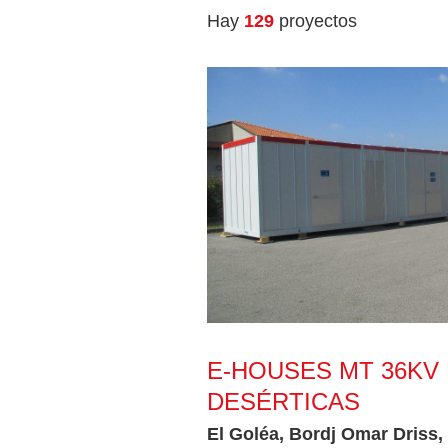
Hay
129
proyectos
E-Houses MT 36kV para zonas de
E-HOUSES MT 36KV
DESÉRTICAS
El Goléa, Bordj Omar Driss,