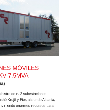
 MT/MT 35/10.5/6.3kV 7.5MVA
ONES MÓVILES
3KV 7.5MVA
ia)
inistro de n. 2 subestaciones
shë Krujë y Fier, al sur de Albania,
invirtiendo enormes recursos para