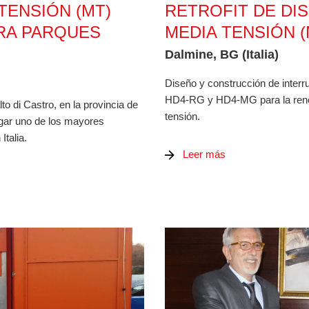
TENSIÓN (MT)
RETROFIT DE DI
ARA PARQUES
MEDIA TENSIÓN (
Dalmine, BG (Italia)
Diseño y construcción de interr
HD4-RG y HD4-MG para la reno
to di Castro, en la provincia de
tensión.
rgar uno de los mayores
Italia.
Leer más