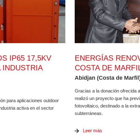
5KV 400A 31,5KA PARA LA INDUSTRIA MINERA
ENERGÍAS RENOVABLES E
 IP65 17,5KV
ENERGÍAS RENOV
A INDUSTRIA
COSTA DE MARFI
Abidjan (Costa de Marfil
Gracias a la donación ofrecida a
realizó un proyecto que ha previ
ión para aplicaciones outdoor
fotovoltaico, destinado a la extr
ndustria activa en el sector
subterráneas.
Leer más