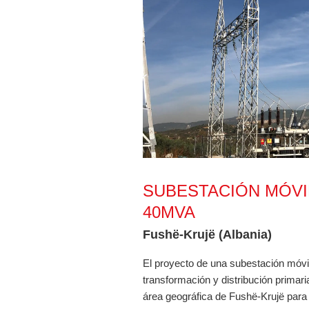
Subestación móvil AT/MT 110/2
SUBESTACIÓN MÓVIL
40MVA
Fushë-Krujë (Albania)
El proyecto de una subestación móvil
transformación y distribución primari
área geográfica de Fushë-Krujë para