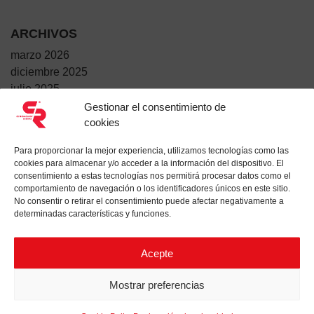
ARCHIVOS
marzo 2026
diciembre 2025
julio 2025
junio 2025
Gestionar el consentimiento de
cookies
mayo 2025
abril 2025
Para proporcionar la mejor experiencia, utilizamos tecnologías como las
marzo 2025
cookies para almacenar y/o acceder a la información del dispositivo. El
febrero 2025
consentimiento a estas tecnologías nos permitirá procesar datos como el
comportamiento de navegación o los identificadores únicos en este sitio.
enero 2025
No consentir o retirar el consentimiento puede afectar negativamente a
diciembre 2024
determinadas características y funciones.
noviembre 2024
octubre 2024
Acepte
Mostrar preferencias
ENTRADAS RECIENTES