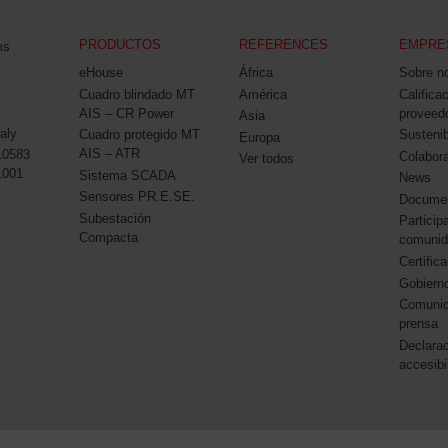
PRODUCTOS
REFERENCES
EMPRE
ms
eHouse
África
Sobre n
Cuadro blindado MT
América
Califica
AIS – CR Power
proveed
Asia
aly
Cuadro protegido MT
Sustenib
Europa
AIS – ATR
10583
Colabor
Ver todos
1001
Sistema SCADA
News
Sensores PR.E.SE.
Docume
Subestación
Particip
Compacta
comunid
Certific
Gobierno
Comunic
prensa
Declara
accesibi