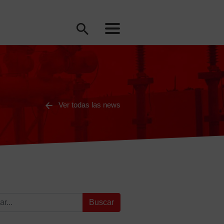
Ver todas las news
: