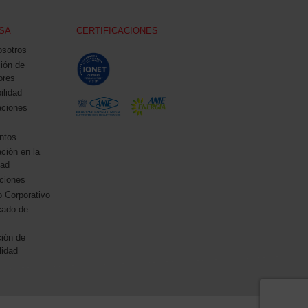
SA
CERTIFICACIONES
osotros
ción de
ores
ilidad
aciones
ntos
ación en la
ad
aciones
 Corporativo
ado de
ción de
lidad