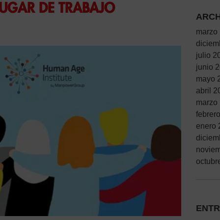
LUGAR DE TRABAJO
ARCH
marzo
diciem
julio 2
junio 
mayo 
abril 
marzo
febrer
enero 
diciem
novie
octubr
ENTR