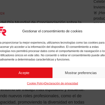
Celeb
Invier
🚨 ¡He
024
produc
 del Día Mundial de Concienciación sobre la
DÍAS 
tems desea reafirmar la importancia de la
STORA
Gestionar el consentimiento de cookies
odiversidad en el lugar de trabajo. Nuestro
articipó recientemente en el seminario web
a proporcionar la mejor experiencia, utilizamos tecnologías como las cookies para
acenar y/o acceder a la información del dispositivo. El consentimiento a estas
anizado por Fondazione Human Age Institute
nologías nos permitirá procesar datos como el comportamiento de navegación o lo
lexia y otras formas de neurodiversidad
ntificadores únicos en este sitio. No consentir o retirar el consentimiento puede afe
ativamente a determinadas características y funciones.
zas en lugar de limitaciones.
e por proporcionar herramientas y
Acepte
Mostrar preferencias
as personas con discapacidades expresar
s herramientas pueden beneficiar a toda la
Cookie Policy
Declaración de privacidad
entorno de trabajo más equitativo y eficiente.
endo nuevos roles profesionales, como el de
apacidad, promoviendo la diversidad en todas