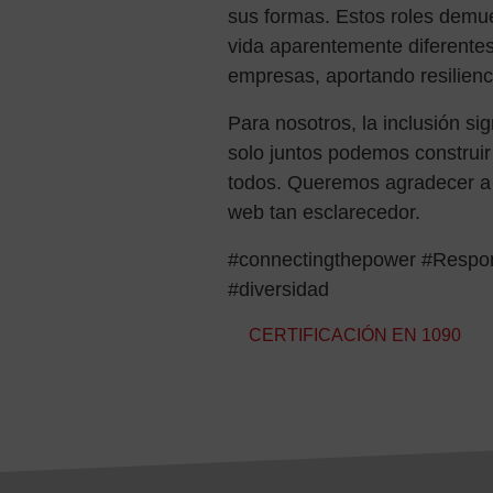
sus formas. Estos roles demue
vida aparentemente diferentes
empresas, aportando resilienc
Para nosotros, la inclusión si
solo juntos podemos construi
todos. Queremos agradecer a G
web tan esclarecedor.
#connectingthepower #Respon
#diversidad
Navegación de entradas
CERTIFICACIÓN EN 1090