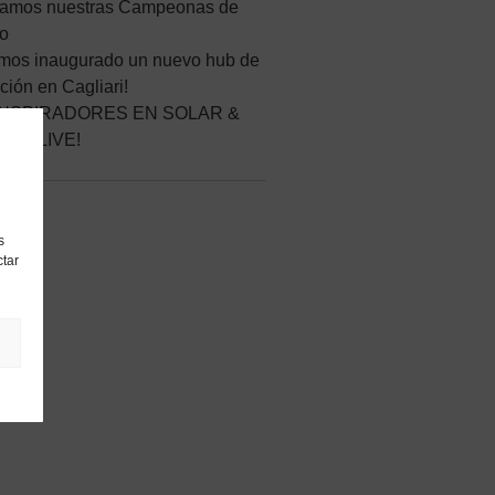
ramos nuestras Campeonas de
no
mos inaugurado un nuevo hub de
ción en Cagliari!
INSPIRADORES EN SOLAR &
GE LIVE!
s
ctar