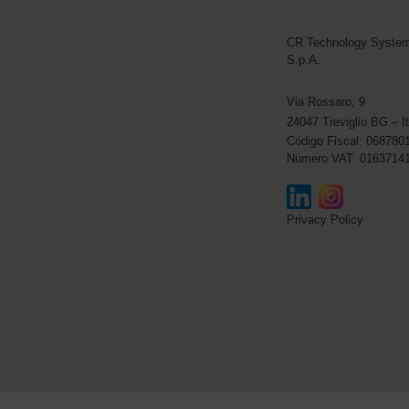
CR Technology Syste
CR Technology Systems
S.p.A.
Via Rossaro, 9
24047 Treviglio BG – It
Código Fiscal: 068780
Número VAT: 0163714
Privacy Policy