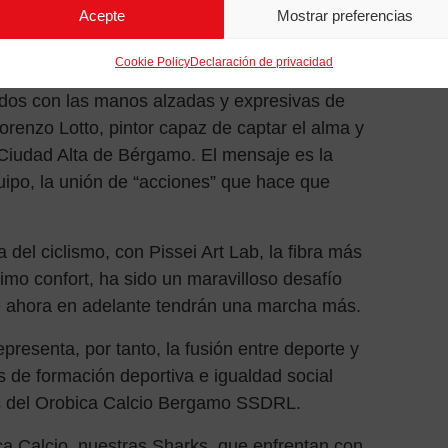
intieron orgullosas de vestir por primera vez
Acepte
Mostrar preferencias
Cookie Policy
Declaración de privacidad
tista-diseñador y se inspira en los rombos del
s con las manos alzadas y expresivas de
orenzo Lotto, pintor capaz de captar el alma y
a Ciudad Alta de Bérgamo. El mensaje es la
quipo, la unión de “acciones” que hace que
del ciclismo, con Pissei Art Lab, la fibra más
imo confort, ha sido un maravilloso desafío
e ahora en adelante tendrán una marcha más.
resenta, por tanto, la fusión entre deporte y
s de formación deportiva e igualdad social
ios del Orobica Calcio Bergamo SSDRL.
a Calcio, nuestras Sharks, que enfrentan con