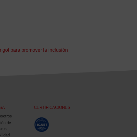
 gol para promover la inclusión
SA
CERTIFICACIONES
osotros
ción de
ores
ilidad