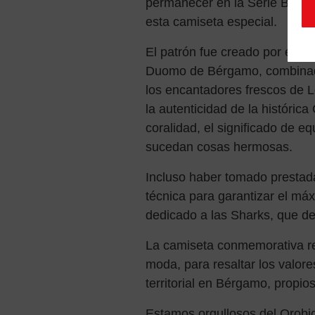
permanecer en la Serie B, se s
esta camiseta especial.
El patrón fue creado por el ar
Duomo de Bérgamo, combinado
los encantadores frescos de L
la autenticidad de la históric
coralidad, el significado de e
sucedan cosas hermosas.
Incluso haber tomado prestada 
técnica para garantizar el máx
dedicado a las Sharks, que d
La camiseta conmemorativa rep
moda, para resaltar los valore
territorial en Bérgamo, prop
Estamos orgullosos del Orobic