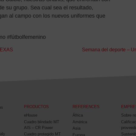
e su grupo. Sea cual sea el resultado,
gan al campo con los nuevos uniformes que
o #fútbolfemenino
TEXAS
Semana del deporte – Un
PRODUCTOS
REFERENCES
EMPRE
ms
eHouse
África
Sobre n
Cuadro blindado MT
América
Califica
AIS – CR Power
proveed
Asia
aly
Cuadro protegido MT
Sustenib
Europa