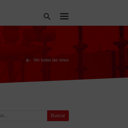
Ver todas las news
: