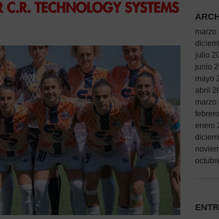
 C.R. TECHNOLOGY SYSTEMS
ARCH
marzo
diciem
julio 2
junio 
mayo 
abril 
marzo
febrer
enero 
diciem
novie
octubr
ENTR