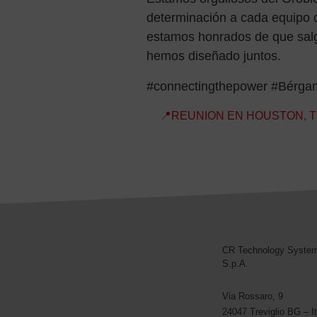
determinación a cada equipo d
estamos honrados de que sal
hemos diseñado juntos.
#connectingthepower #Bérgam
Navegación de entradas
📍REUNION EN HOUSTON, 
CR Technology Syste
CR Technology Systems
S.p.A.
Via Rossaro, 9
24047 Treviglio BG – It