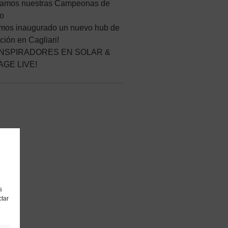
ramos nuestras Campeonas de
no
mos inaugurado un nuevo hub de
ción en Cagliari!
INSPIRADORES EN SOLAR &
GE LIVE!
s
ctar