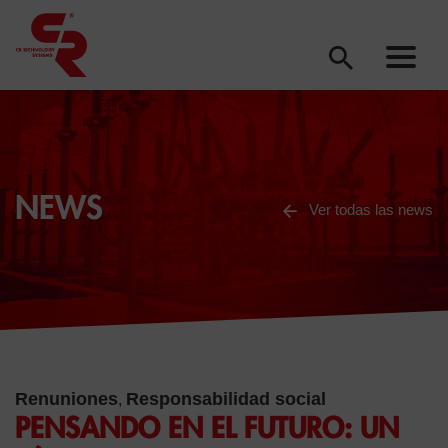
NEWS
Ver todas las news
Renuniones
Responsabilidad social
,
PENSANDO EN EL FUTURO: UN