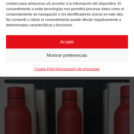
cookies para almacenar y/o acceder a la información del dispositivo. El
consentimiento a estas tecnologías nos permitirá procesar datos como el
comportamiento de navegación o los identificadores únicos en este sitio.
ELÉCTRICO PARA CADA DÍA
No consentir o retirar el consentimiento puede afectar negativamente a
determinadas características y funciones.
SUSTENIBILIDAD
ELÉCTRICO PARA CADA DÍA
Acepte
DICIEMBRE 15, 2020
Mostrar preferencias
Cookie Policy
Declaración de privacidad