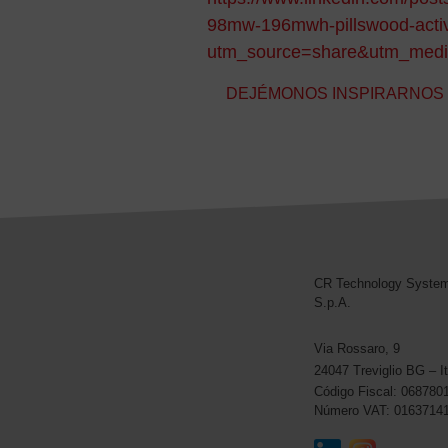
98mw-196mwh-pillswood-acti
utm_source=share&utm_med
Navegación de entradas
DEJÉMONOS INSPIRARNOS 
CR Technology Syste
CR Technology Systems
S.p.A.
Via Rossaro, 9
24047 Treviglio BG – It
Código Fiscal: 068780
Número VAT: 0163714