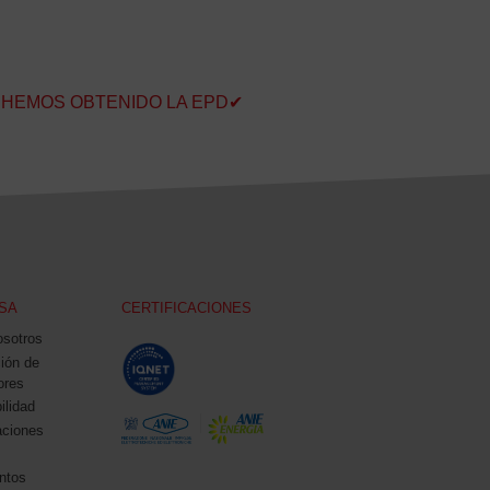
HEMOS OBTENIDO LA EPD✔
SA
CERTIFICACIONES
osotros
ción de
ores
ilidad
aciones
ntos