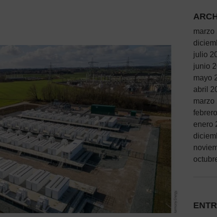
ARCH
marzo
diciem
julio 2
junio 
mayo 
abril 
marzo
febrer
enero 
diciem
novie
octubr
ENTR