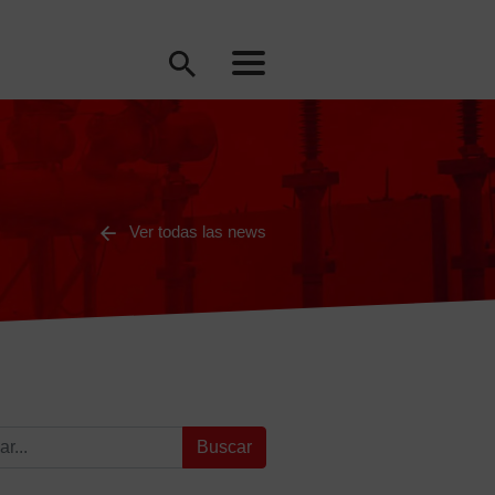
Ver todas las news
: