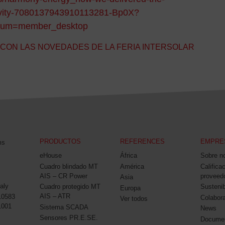
vity-7080137943910113281-Bp0X?
ium=member_desktop
CON LAS NOVEDADES DE LA FERIA INTERSOLAR
PRODUCTOS
REFERENCES
EMPRE
ms
eHouse
África
Sobre n
Cuadro blindado MT
América
Califica
AIS – CR Power
proveed
Asia
aly
Cuadro protegido MT
Sustenib
Europa
AIS – ATR
10583
Colabor
Ver todos
1001
Sistema SCADA
News
Sensores PR.E.SE.
Docume