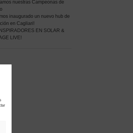
ramos nuestras Campeonas de
no
mos inaugurado un nuevo hub de
ción en Cagliari!
INSPIRADORES EN SOLAR &
GE LIVE!
s
ctar