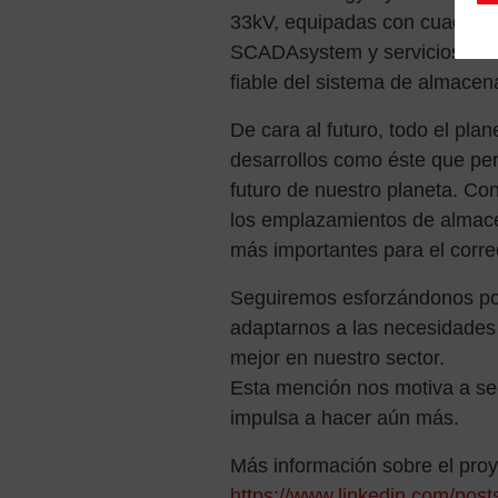
33kV, equipadas con cuadros 
SCADAsystem y servicios auxi
fiable del sistema de almacena
De cara al futuro, todo el pla
desarrollos como éste que per
futuro de nuestro planeta. Con
los emplazamientos de almace
más importantes para el correc
Seguiremos esforzándonos por 
adaptarnos a las necesidades d
mejor en nuestro sector.
Esta mención nos motiva a seg
impulsa a hacer aún más.
Más información sobre el proy
https://www.linkedin.com/pos