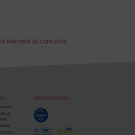
ER PARTNER DE COPA DATA
SA
CERTIFICACIONES
osotros
ción de
ores
ilidad
aciones