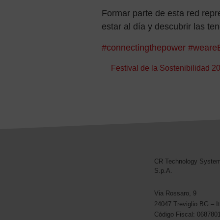
Formar parte de esta red repr
estar al día y descubrir las t
#connectingthepower
#weare
Navegación de entradas
Festival de la Sostenibilidad 2
CR Technology Syste
CR Technology Systems
S.p.A.
Via Rossaro, 9
24047 Treviglio BG – It
Código Fiscal: 068780