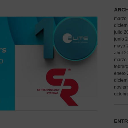
ARCH
marzo
diciem
julio 2
junio 
mayo 
abril 
marzo
febrer
enero 
diciem
novie
octubr
ENTR