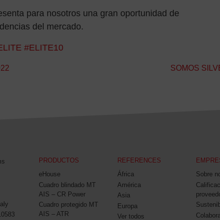
esenta para nosotros una gran oportunidad de
endencias del mercado.
ELITE
#ELITE10
022
SOMOS SILV
PRODUCTOS
REFERENCES
EMPRE
ms
eHouse
África
Sobre n
Cuadro blindado MT
América
Califica
AIS – CR Power
proveed
Asia
aly
Cuadro protegido MT
Sustenib
Europa
AIS – ATR
10583
Colabor
Ver todos