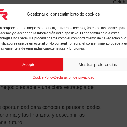
Celeb
2022
Invier
Gestionar el consentimiento de cookies
🚨 ¡He
r en el evento ELITE 10 ANIVERSARIO, en el
produc
án.
a proporcionar la mejor experiencia, utilizamos tecnologías como las cookies para
DÍAS 
acenar y/o acceder a la información del dispositivo. El consentimiento a estas
STORA
 Valores de Italia en 2012 y hoy parte del
nologías nos permitirá procesar datos como el comportamiento de navegación o lo
ntificadores únicos en este sitio. No consentir o retirar el consentimiento puede afe
tema que ayuda a las pequeñas y medianas
ativamente a determinadas características y funciones.
 los mercados de capitales públicos y
Acepte
Mostrar preferencias
arte de la red internacional de Elite desde
Cookie Policy
Declaración de privacidad
ock Exchange Group, dedicado a empresas
egocio estable y una clara estrategia de
e oportunidad para conocer a personalidades
nomía y las finanzas, y descubrir las
ial futuro.