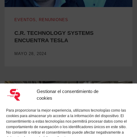
C.R. TECHNOLOGY SYSTEMS ENCUENTRA TESLA
EVENTOS
,
RENUNIONES
C.R. TECHNOLOGY SYSTEMS
ENCUENTRA TESLA
MAYO 28, 2024
Gestionar el consentimiento de
cookies
Para proporcionar la mejor experiencia, utilizamos tecnologías como las
cookies para almacenar y/o acceder a la información del dispositivo. El
consentimiento a estas tecnologías nos permitirá procesar datos como el
comportamiento de navegación o los identificadores únicos en este sitio.
No consentir o retirar el consentimiento puede afectar negativamente a