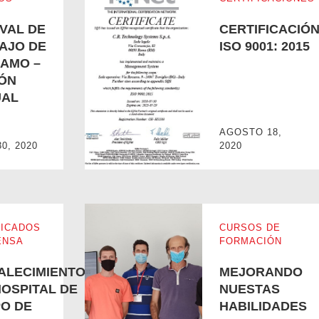
IVAL DE
CERTIFICACIÓ
AJO DE
ISO 9001: 2015
AMO –
IÓN
UAL
GAMO – EDICIÓN VIRTUAL 2020
CERTIFICACIÓN ISO 9001: 2015
AGOSTO 18,
30, 2020
2020
ICADOS
CURSOS DE
ENSA
FORMACIÓN
ALECIMIENTO
MEJORANDO
HOSPITAL DE
NUESTAS
O DE
HABILIDADES