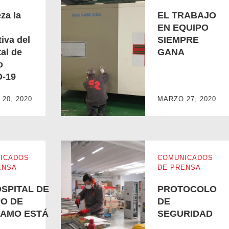
za la
EL TRABAJO
EN EQUIPO
iva del
SIEMPRE
al de
GANA
o
ospital de campo COVID-19
EL TRABAJO EN EQUIPO SIEMPRE GANA
-19
20, 2020
MARZO 27, 2020
ICADOS
COMUNICADOS
ENSA
DE PRENSA
OSPITAL DE
PROTOCOLO
O DE
DE
AMO ESTÁ
SEGURIDAD