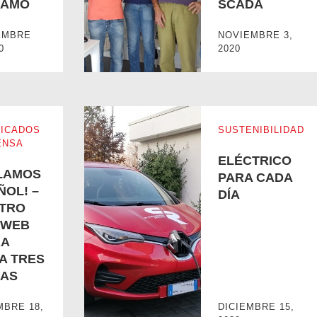
GAMO
SCADA
ITAL DE CAMPO DE BERGAMO
MEJORANDO NUESTAS HABILIDADES SC
EMBRE
NOVIEMBRE 3,
0
2020
ICADOS
SUSTENIBILIDAD
ENSA
ELÉCTRICO
LAMOS
PARA CADA
ÑOL! –
DÍA
TRO
O WEB
A
TRO SITIO WEB AHORA HABLA TRES IDIOMAS
ELÉCTRICO PARA CADA DÍA
A TRES
MAS
MBRE 18,
DICIEMBRE 15,