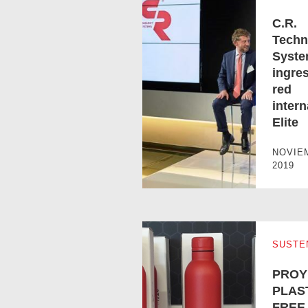
C.R.
Techn
Syst
ingres
red
C.R. Technology Systems ingresa a
intern
Elite
NOVIE
2019
SUSTE
PROY
PLAST
FREE