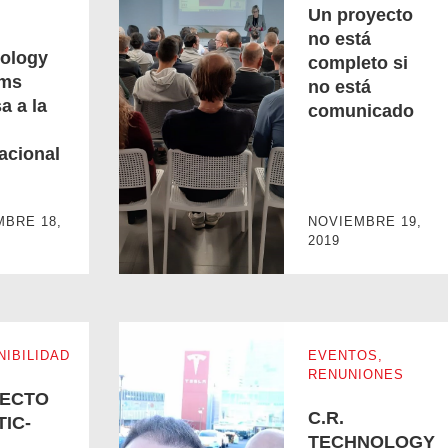
Un proyecto
no está
ology
completo si
ems
no está
a a la
comunicado
 la red internacional Elite
Un proyecto no está completo si no está com
acional
MBRE 18,
NOVIEMBRE 19,
2019
NIBILIDAD
EVENTOS
,
RENUNIONES
ECTO
C.R.
IC-
TECHNOLOGY