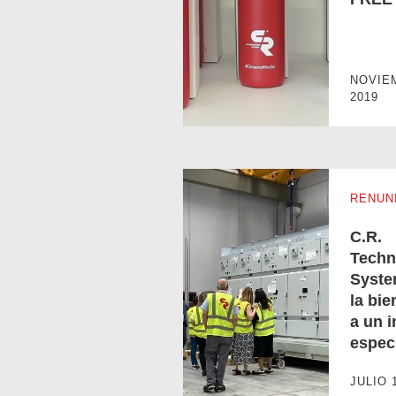
PROYECTO PLASTIC-FREE
NOVIE
2019
RENUN
C.R.
Techn
Syste
la bi
a un i
espec
C.R. Technology Systems dio la b
JULIO 