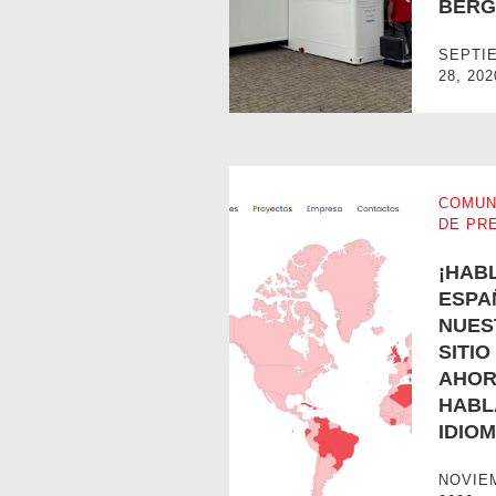
BER
FORTALECIMIENTO DEL HOSP
SEPTI
28, 202
COMUN
DE PR
¡HAB
ESPA
NUES
SITI
AHOR
¡HABLAMOS ESPAÑOL! – NUES
HABL
IDIO
NOVIE