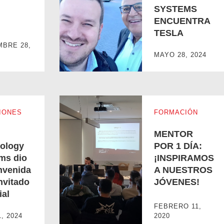
SYSTEMS
ENCUENTRA
TESLA
C.R. TECHNOLOGY SYSTEMS ENCUENTR
MBRE 28,
MAYO 28, 2024
IONES
FORMACIÓN
MENTOR
ology
POR 1 DÍA:
ms dio
¡INSPIRAMOS
envenida
A NUESTROS
nvitado
JÓVENES!
ial
ienvenida a un invitado especial
MENTOR POR 1 DÍA: ¡INSPIRAMOS A NUE
FEBRERO 11,
1, 2024
2020