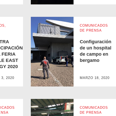
OS
,
COMUNICADOS
S
DE PRENSA
TRA
Configuración
ICIPACIÓN
de un hospital
 FERIA
de campo en
LE EAST
bergamo
GY 2020
LA FERIA MIDDLE EAST ENERGY 2020
Configuración de un hospital de campo en be
3, 2020
MARZO 18, 2020
ICADOS
COMUNICADOS
ENSA
DE PRENSA