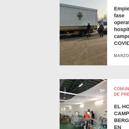
Empie
fase
operat
hospit
camp
Empieza la fase operativa del h
COVID
MARZO 
COMUN
DE PR
EL H
CAMP
BERG
EN