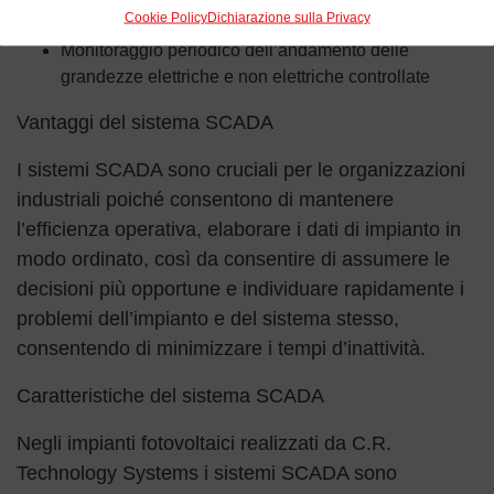
Cookie Policy
Dichiarazione sulla Privacy
impianto
Monitoraggio periodico dell’andamento delle
grandezze elettriche e non elettriche controllate
Vantaggi del sistema SCADA
I sistemi SCADA sono cruciali per le organizzazioni
industriali poiché consentono di mantenere
l’efficienza operativa, elaborare i dati di impianto in
modo ordinato, così da consentire di assumere le
decisioni più opportune e individuare rapidamente i
problemi dell’impianto e del sistema stesso,
consentendo di minimizzare i tempi d’inattività.
Caratteristiche del sistema SCADA
Negli impianti fotovoltaici realizzati da C.R.
Technology Systems i sistemi SCADA sono