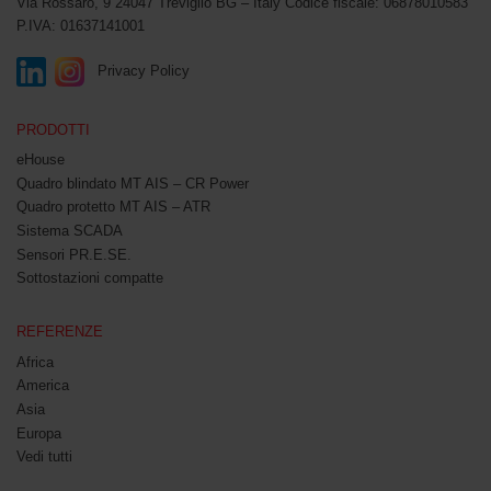
Via Rossaro, 9
24047 Treviglio BG – Italy
Codice fiscale: 06878010583
P.IVA: 01637141001
Privacy Policy
PRODOTTI
eHouse
Quadro blindato MT AIS – CR Power
Quadro protetto MT AIS – ATR
Sistema SCADA
Sensori PR.E.SE.
Sottostazioni compatte
REFERENZE
Africa
America
Asia
Europa
Vedi tutti