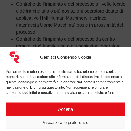
Controllo dell’impianto o del processo a livello locale,
cioè tramite una o più postazioni operatore dotate di
applicativo HMI Human Machinery Interface,
(Interfaccia Uomo Macchina) poste in prossimità del
processo
Controllo dell’impianto o del processo da centro
remoto, cioè tramite una o più postazioni operatore
dotate di applicativo HMI, situate a distanza. Si noti
Gestisci Consenso Cookie
che ad ogni postazione corrisponde un PC
opportunamente configurato
Per fornire le migliori esperienze, utilizziamo tecnologie come i cookie per
Monitoraggio, raccolta ed elaborazione dati di
memorizzare e/o accedere alle informazioni del dispositivo. Il consenso a
impianto in tempo reale
queste tecnologie ci permetterà di elaborare dati come il comportamento di
navigazione o ID unici su questo sito. Non acconsentire o ritirare il
Interazione diretta con i dispositivi posti in campo
consenso può influire negativamente su alcune caratteristiche e funzioni.
quali ad es. sensori, interruttori, motori, trasformatori
attraverso l’applicativo HMI
Accetta
Registrazione degli eventi e degli allarmi d’impianto
in file di registro, consultabili dall’operatore attraverso
Visualizza le preferenze
l’applicativo HMI
Creazione di file di reportistica relativi ai dati di