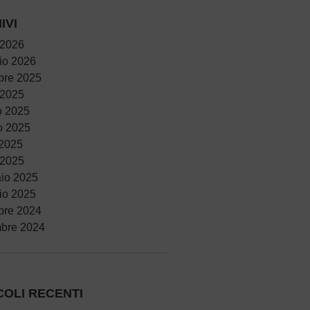
IVI
 2026
io 2026
bre 2025
 2025
o 2025
o 2025
 2025
 2025
io 2025
io 2025
bre 2024
bre 2024
COLI RECENTI