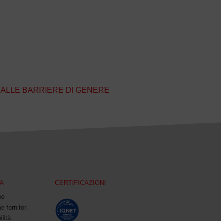
O ALLE BARRIERE DI GENERE
A
CERTIFICAZIONI
mo
e fornitori
ilità