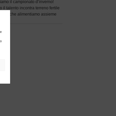
iamo il campionato d’inverno!
il talento incontra terreno fertile
ergia che alimentiamo assieme
re
to