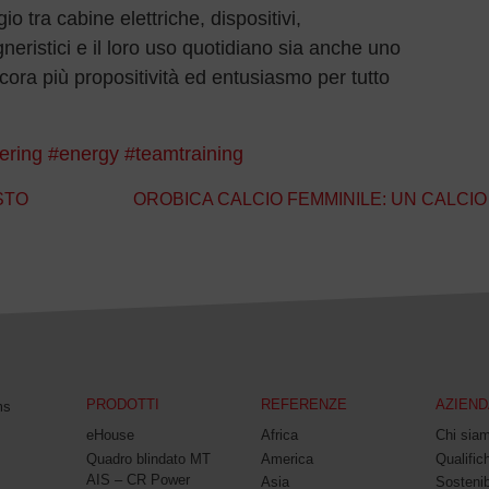
 tra cabine elettriche, dispositivi,
neristici e il loro uso quotidiano sia anche uno
ora più propositività ed entusiasmo per tutto
ering
#energy
#teamtraining
STO
OROBICA CALCIO FEMMINILE: UN CALCI
PRODOTTI
REFERENZE
AZIEND
ms
eHouse
Africa
Chi sia
Quadro blindato MT
America
Qualifich
AIS – CR Power
Asia
Sostenib