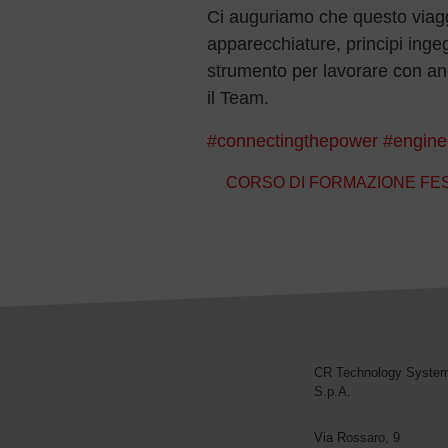
Ci auguriamo che questo viaggio
apparecchiature, principi ingeg
strumento per lavorare con anc
il Team.
#connectingthepower
#engine
Navigazione articoli
CORSO DI FORMAZIONE FE
CR Technology Syste
CR Technology Systems
S.p.A.
Via Rossaro, 9