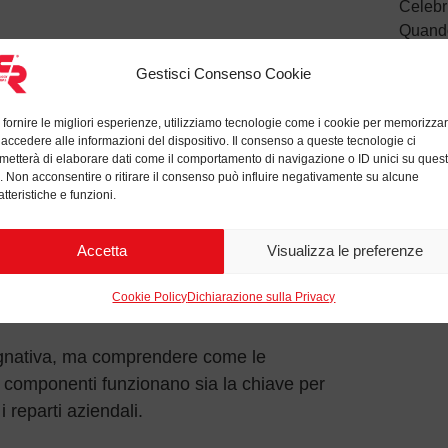
Celebr
Quando 
🌱L’en
eri stanno insegnando pillole d’ingegneria e
Gestisci Consenso Cookie
ratteristiche tecniche dei nostri prodotti a
sato ad approfondire le proprie conoscenze nel
 fornire le migliori esperienze, utilizziamo tecnologie come i cookie per memorizza
ica.
 accedere alle informazioni del dispositivo. Il consenso a queste tecnologie ci
metterà di elaborare dati come il comportamento di navigazione o ID unici su ques
o. Non acconsentire o ritirare il consenso può influire negativamente su alcune
tico, ufficio acquisti, risorse umane, o altro
atteristiche e funzioni.
sempre una formazione tecnica pregressa nel
a.
Accetta
Visualizza le preferenze
e indirizzati a tutto il personale costituiscano
Cookie Policy
Dichiarazione sulla Privacy
da.
gnativa, ma comprendere come le
oi componenti funzionano sia la chiave per
 i reparti aziendali.