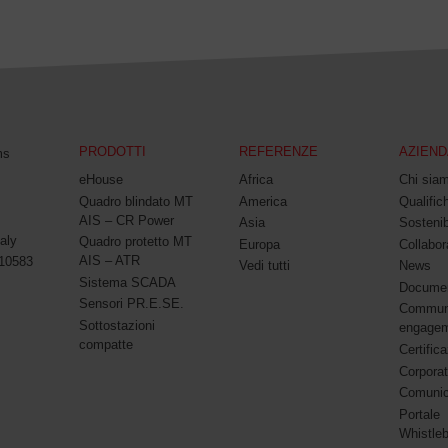
PRODOTTI
REFERENZE
AZIEND
ms
eHouse
Africa
Chi sia
Quadro blindato MT
America
Qualifich
AIS – CR Power
Asia
Sostenib
aly
Quadro protetto MT
Europa
Collabor
AIS – ATR
010583
Vedi tutti
News
Sistema SCADA
Documen
Sensori PR.E.SE.
Commun
Sottostazioni
engage
compatte
Certifica
Corpora
Comunic
Portale
Whistle