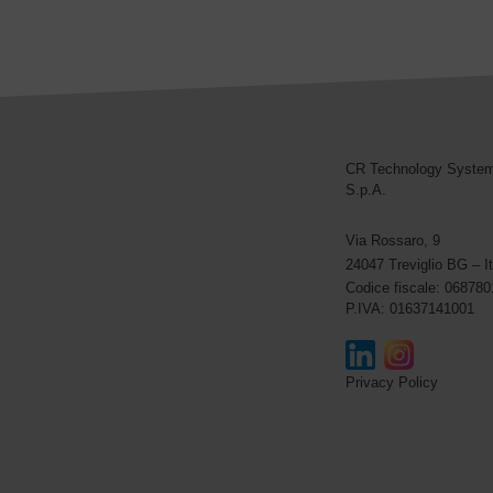
CR Technology Syste
CR Technology Systems
S.p.A.
Via Rossaro, 9
24047 Treviglio BG – It
Codice fiscale: 06878
P.IVA: 01637141001
Privacy Policy