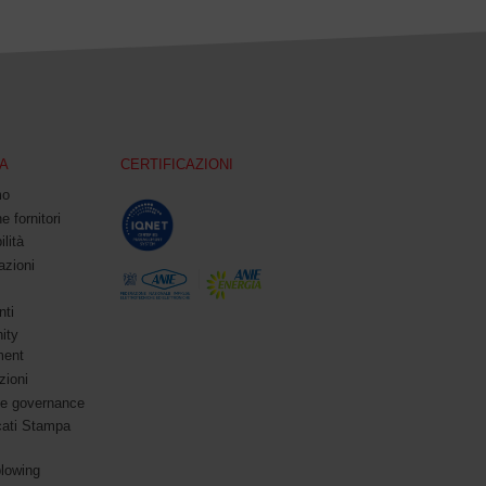
A
CERTIFICAZIONI
mo
e fornitori
ilità
azioni
ti
ity
ment
zioni
te governance
ati Stampa
blowing