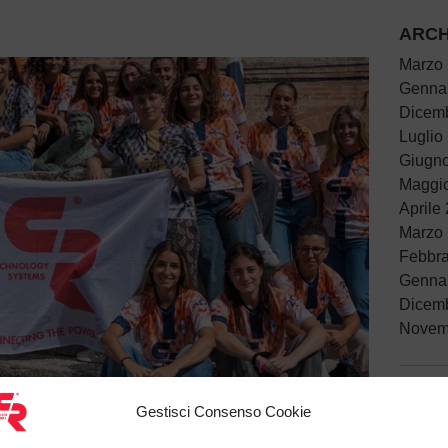
ARCH
Marzo
Genna
Dicem
Luglio
Giugn
Maggi
Aprile
Marzo
Febbra
Genna
Dicem
Novem
Gestisci Consenso Cookie
ARTI