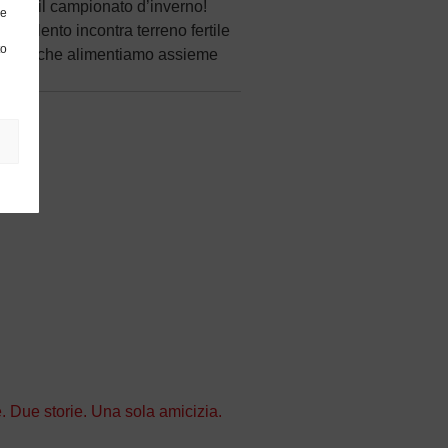
iamo il campionato d’inverno!
re
il talento incontra terreno fertile
to
ergia che alimentiamo assieme
 Due storie. Una sola amicizia.