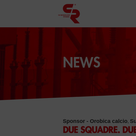
NEWS
Sponsor - Orobica calcio
Su
,
DUE SQUADRE. DUE