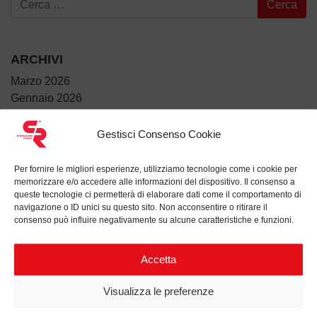
ARCHIVI
Marzo 2026
Gennaio 2026
Dicembre 2025
Luglio 2025
Gestisci Consenso Cookie
Giugno 2025
Maggio 2025
Per fornire le migliori esperienze, utilizziamo tecnologie come i cookie per
memorizzare e/o accedere alle informazioni del dispositivo. Il consenso a
Aprile 2025
queste tecnologie ci permetterà di elaborare dati come il comportamento di
Marzo 2025
navigazione o ID unici su questo sito. Non acconsentire o ritirare il
Febbraio 2025
consenso può influire negativamente su alcune caratteristiche e funzioni.
Gennaio 2025
Dicembre 2024
Accetta
Novembre 2024
Visualizza le preferenze