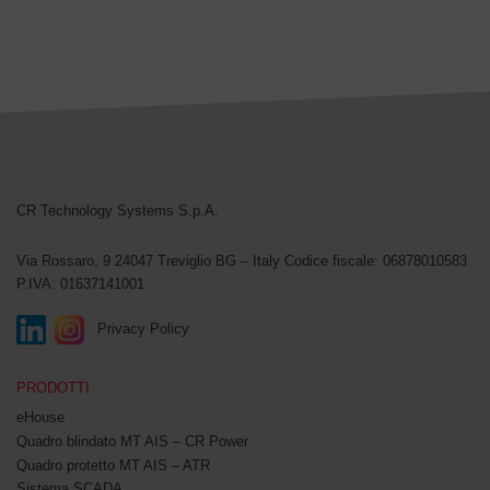
CR Technology Systems
CR Technology Systems S.p.A.
Via Rossaro, 9
24047 Treviglio BG – Italy
Codice fiscale: 06878010583
P.IVA: 01637141001
Privacy Policy
PRODOTTI
eHouse
Quadro blindato MT AIS – CR Power
Quadro protetto MT AIS – ATR
Sistema SCADA