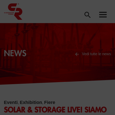
NEWS
Vedi tutte le news
Eventi
Exhibition
Fiere
,
,
SOLAR & STORAGE LIVE! SIAMO