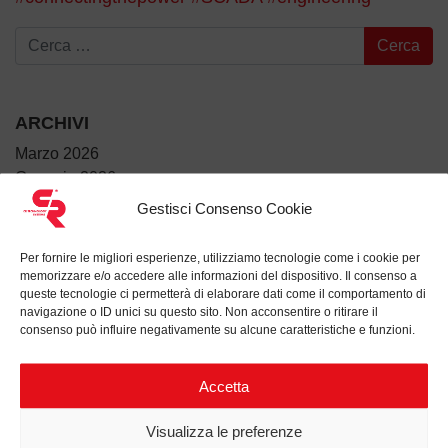
Ricerca per:
ARCHIVI
Marzo 2026
Gennaio 2026
Dicembre 2025
Gestisci Consenso Cookie
Luglio 2025
Giugno 2025
Per fornire le migliori esperienze, utilizziamo tecnologie come i cookie per
Maggio 2025
memorizzare e/o accedere alle informazioni del dispositivo. Il consenso a
queste tecnologie ci permetterà di elaborare dati come il comportamento di
Aprile 2025
navigazione o ID unici su questo sito. Non acconsentire o ritirare il
Marzo 2025
consenso può influire negativamente su alcune caratteristiche e funzioni.
Febbraio 2025
Gennaio 2025
Accetta
Dicembre 2024
Novembre 2024
Visualizza le preferenze