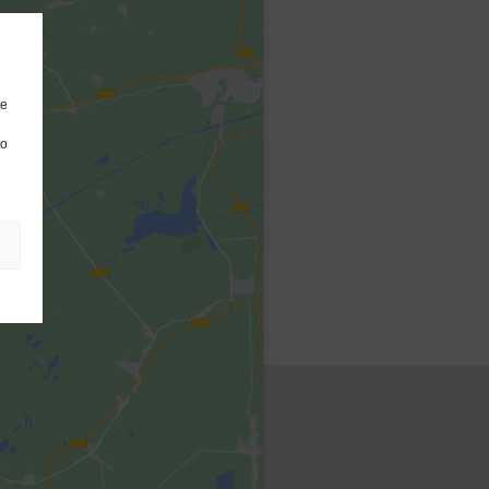
re
to