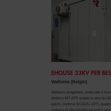
EHOUSE 33KV PER BES
Wallonia (Belgio)
Abbiamo progettato, realizzato e forn
elettrico MT ATR isolato in aria da 
patch, sistema SCADA, UPS, quadro 
sistema di rilevamento incendi e pa