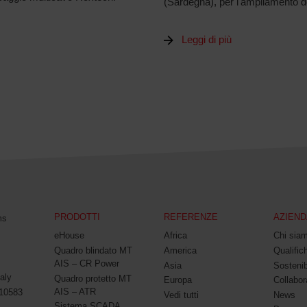
(Sardegna), per l'ampliamento del
Leggi di più
PRODOTTI
REFERENZE
AZIEND
ms
eHouse
Africa
Chi sia
Quadro blindato MT
America
Qualifich
AIS – CR Power
Asia
Sostenib
aly
Quadro protetto MT
Europa
Collabor
AIS – ATR
010583
Vedi tutti
News
Sistema SCADA