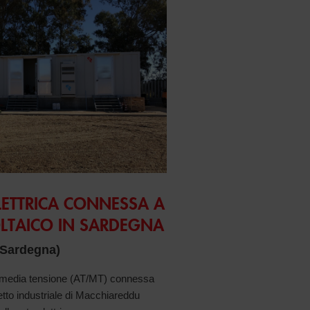
LETTRICA CONNESSA A
LTAICO IN SARDEGNA
(Sardegna)
 a media tensione (AT/MT) connessa
retto industriale di Macchiareddu