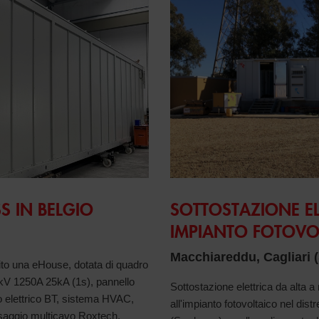
S IN BELGIO
SOTTOSTAZIONE E
IMPIANTO FOTOVO
Macchiareddu, Cagliari 
ito una eHouse, dotata di quadro
36kV 1250A 25kA (1s), pannello
Sottostazione elettrica da alta
elettrico BT, sistema HVAC,
all'impianto fotovoltaico nel dist
ssaggio multicavo Roxtech.