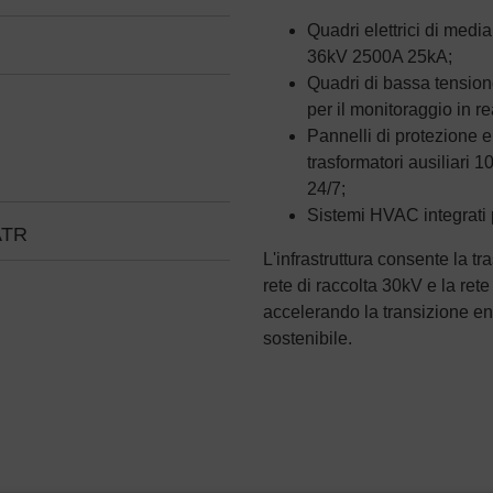
Quadri elettrici di media
36kV 2500A 25kA;
Quadri di bassa tensi
per il monitoraggio in re
Pannelli di protezione e
trasformatori ausiliari 1
24/7;
Sistemi HVAC integrati p
ATR
L'infrastruttura consente la t
rete di raccolta 30kV e la ret
accelerando la transizione en
sostenibile.