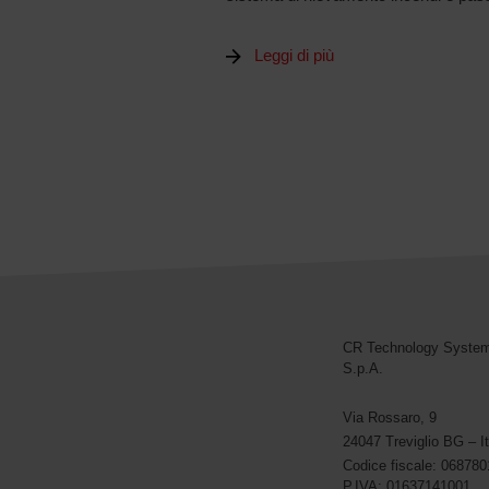
Leggi di più
CR Technology Syste
CR Technology Systems
S.p.A.
Via Rossaro, 9
24047 Treviglio BG – It
Codice fiscale: 06878
P.IVA: 01637141001