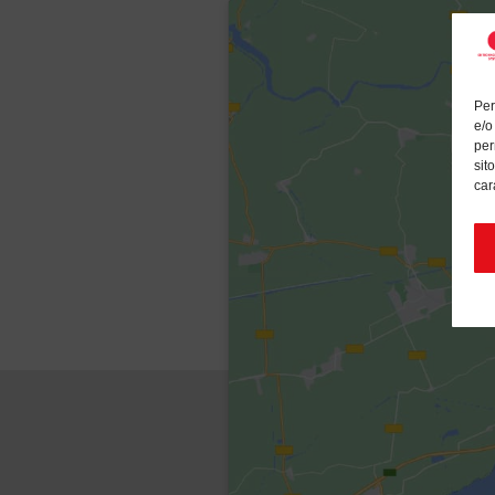
Per
e/o
per
sit
car