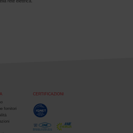
la rete elettrica.
A
CERTIFICAZIONI
mo
e fornitori
ilità
azioni