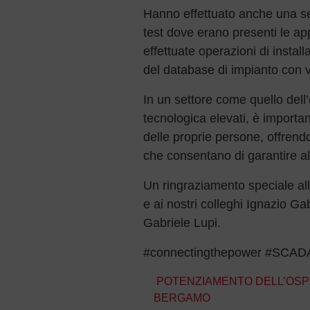
Hanno effettuato anche una se
test dove erano presenti le ap
effettuate operazioni di install
del database di impianto con 
In un settore come quello dell’
tecnologica elevati, è importan
delle proprie persone, offrend
che consentano di garantire al c
Un ringraziamento speciale all
e ai nostri colleghi Ignazio G
Gabriele Lupi.
#connectingthepower #SCADA
Navigazione articoli
POTENZIAMENTO DELL’OSP
BERGAMO