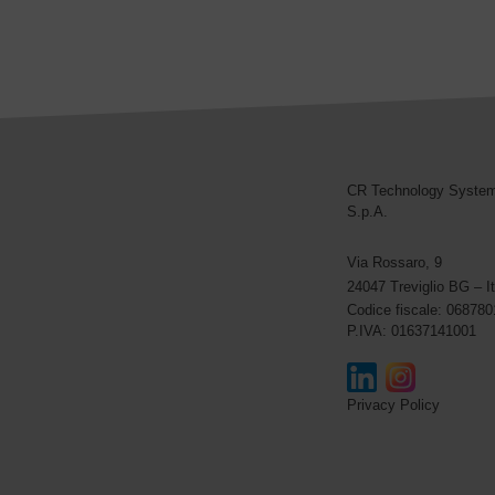
CR Technology Syste
CR Technology Systems
S.p.A.
Via Rossaro, 9
24047 Treviglio BG – It
Codice fiscale: 06878
P.IVA: 01637141001
Privacy Policy