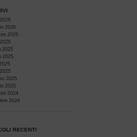
IVI
 2026
io 2026
bre 2025
 2025
o 2025
o 2025
 2025
 2025
io 2025
io 2025
bre 2024
bre 2024
COLI RECENTI