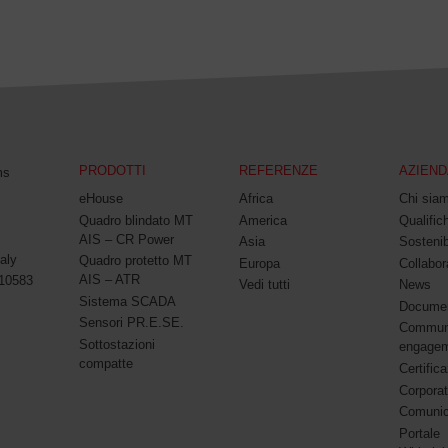
PRODOTTI
REFERENZE
AZIEND
ms
eHouse
Africa
Chi sia
Quadro blindato MT
America
Qualifich
AIS – CR Power
Asia
Sostenib
aly
Quadro protetto MT
Europa
Collabor
AIS – ATR
010583
Vedi tutti
News
Sistema SCADA
Documen
Sensori PR.E.SE.
Commun
Sottostazioni
engage
compatte
Certifica
Corpora
Comunic
Portale