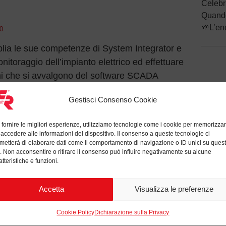
Celebr
Quando 
🌱L’en
0
ia le sue competenze di System Integrator e
onitoraggio dell’impianto elettrico ed effettuare
emi che si avvalgono del software SCADA
Gestisci Consenso Cookie
 tecnici hanno portato a termine il corso di
llo PACiS”, organizzato da Schneider Electric.
 fornire le migliori esperienze, utilizziamo tecnologie come i cookie per memorizza
 accedere alle informazioni del dispositivo. Il consenso a queste tecnologie ci
metterà di elaborare dati come il comportamento di navigazione o ID unici su ques
fondito le applicazioni del software SCADA
o. Non acconsentire o ritirare il consenso può influire negativamente su alcune
l’interfaccia operatore ECOSui (EcoStruxure™
atteristiche e funzioni.
face), studiando le funzionalità del server, la
ema SBUS, l’ ambiente di sviluppo della
Accetta
Visualizza le preferenze
ontrollo, delle automazioni di impianto e della
Cookie Policy
Dichiarazione sulla Privacy