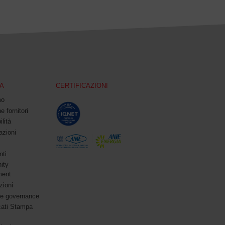
A
CERTIFICAZIONI
mo
e fornitori
ilità
azioni
ti
ity
ment
zioni
te governance
ati Stampa