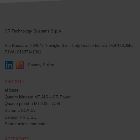
CR Technology Systems
CR Technology Systems S.p.A.
Via Rossaro, 9
24047 Treviglio BG – Italy
Codice fiscale: 06878010583
P.IVA: 01637141001
Privacy Policy
PRODOTTI
eHouse
Quadro blindato MT AIS – CR Power
Quadro protetto MT AIS – ATR
Sistema SCADA
Sensori PR.E.SE.
Sottostazioni compatte
REFERENZE