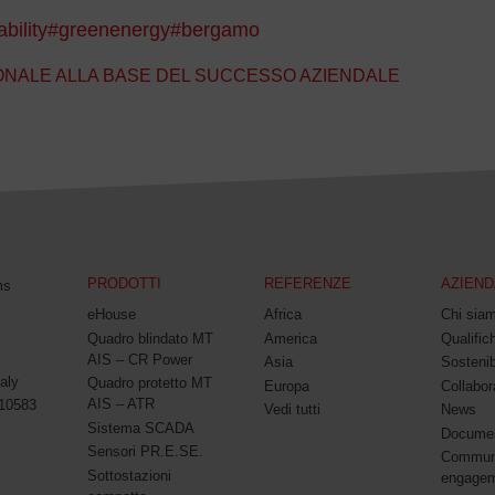
bility
#greenenergy
#bergamo
NALE ALLA BASE DEL SUCCESSO AZIENDALE
PRODOTTI
REFERENZE
AZIEND
ms
eHouse
Africa
Chi sia
Quadro blindato MT
America
Qualifich
AIS – CR Power
Asia
Sostenib
aly
Quadro protetto MT
Europa
Collabor
AIS – ATR
010583
Vedi tutti
News
Sistema SCADA
Documen
Sensori PR.E.SE.
Commun
Sottostazioni
engage