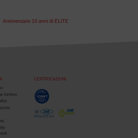
Anniversario 10 anni di ELITE
A
CERTIFICAZIONI
mo
e fornitori
ilità
azioni
ti
ity
ment