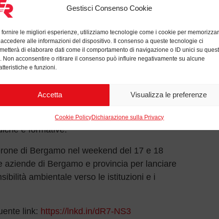
Celebr
Gestisci Consenso Cookie
022
Quando 
🌱L’en
 sviluppo sostenibile è alimentato da iniziative
 fornire le migliori esperienze, utilizziamo tecnologie come i cookie per memorizza
 accedere alle informazioni del dispositivo. Il consenso a queste tecnologie ci
free), dall’acquisizione di certificazioni che
metterà di elaborare dati come il comportamento di navigazione o ID unici su ques
 ambientale, e dal sostegno ad associazioni
o. Non acconsentire o ritirare il consenso può influire negativamente su alcune
atteristiche e funzioni.
ta e d’impresa sostenibili.
 come sponsor all’iniziativa promossa
Accetta
Visualizza le preferenze
l’Ambiente, che pone l’accento su tematiche
lità, le energie rinnovabili, coinvolgendo
Cookie Policy
Dichiarazione sulla Privacy
udiche e formative.
ierone di Bergamo nel weekend del 17 e 18
e aziende di Bergamo e provincia per lanciare
ilità ambientale verso le istituzioni e i
ente link:
https://lnkd.in/dR7-NS3