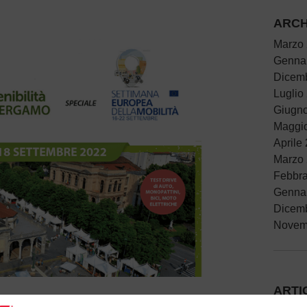
ARCH
Marzo
Genna
Dicem
Luglio
Giugn
Maggi
Aprile
Marzo
Febbra
Genna
Dicem
Novem
ARTI