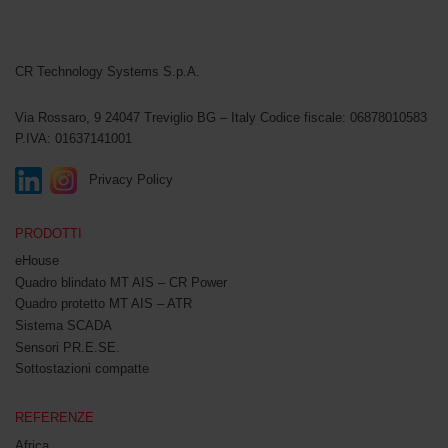
CR Technology Systems
CR Technology Systems S.p.A.
Via Rossaro, 9
24047 Treviglio BG – Italy
Codice fiscale: 06878010583
P.IVA: 01637141001
Privacy Policy
PRODOTTI
eHouse
Quadro blindato MT AIS – CR Power
Quadro protetto MT AIS – ATR
Sistema SCADA
Sensori PR.E.SE.
Sottostazioni compatte
REFERENZE
Africa