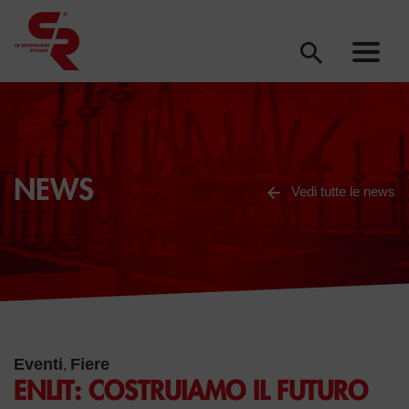
NEWS
Vedi tutte le news
Eventi
Fiere
,
ENLIT: COSTRUIAMO IL FUTURO