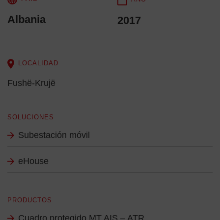
Albania
2017
LOCALIDAD
Fushë-Krujë
SOLUCIONES
Subestación móvil
eHouse
PRODUCTOS
Cuadro protegido MT AIS – ATR