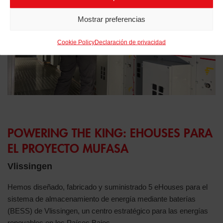
Mostrar preferencias
Cookie Policy
Declaración de privacidad
POWERING THE KING: EHOUSES PARA
EL PROYECTO MUFASA
Vlissingen
Hemos diseñado, fabricado y suministrado 5 eHouses para el
sistema de almacenamiento de energía mediante baterías
(BESS) de Vlissingen, un centro estratégico para las energías
renovables en los Países Bajos.