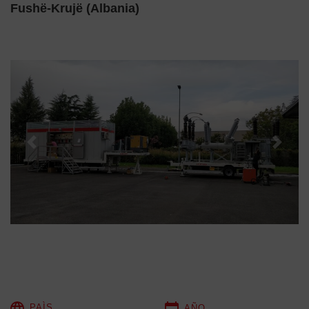
Fushë-Krujë (Albania)
Previous
Next
PAÌS
AÑO