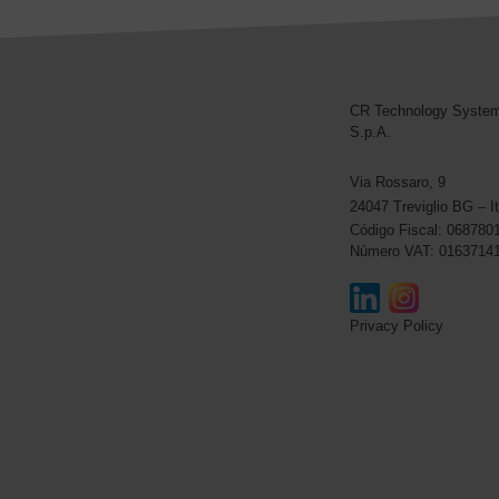
CR Technology Syste
CR Technology Systems
S.p.A.
Via Rossaro, 9
24047 Treviglio BG – It
Código Fiscal: 068780
Número VAT: 0163714
Privacy Policy