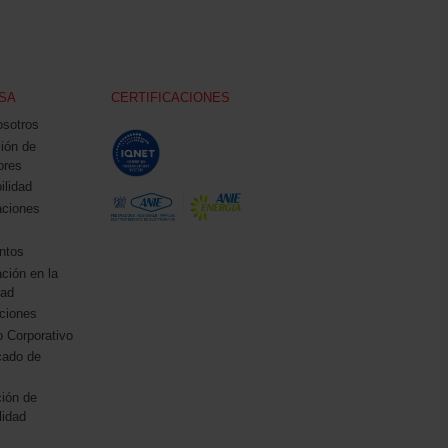
SA
CERTIFICACIONES
osotros
ción de
ores
ilidad
aciones
ntos
ación en la
ad
aciones
 Corporativo
ado de
ción de
lidad