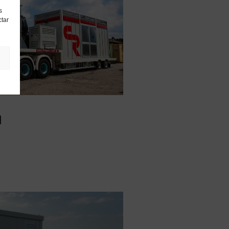
s
ctar
l