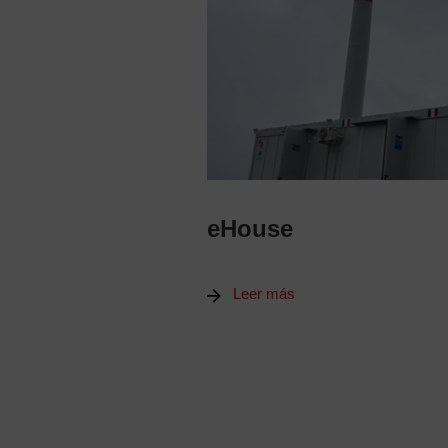
eHouse
Leer más