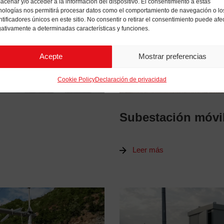
acenar y/o acceder a la información del dispositivo. El consentimiento a estas
nologías nos permitirá procesar datos como el comportamiento de navegación o lo
ntificadores únicos en este sitio. No consentir o retirar el consentimiento puede afe
ativamente a determinadas características y funciones.
Acepte
Mostrar preferencias
Cookie Policy
Declaración de privacidad
Subestación móvi
Leer más