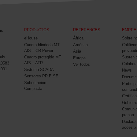
PRODUCTOS
REFERENCES
EMPRE
ms
eHouse
África
Sobre n
Cuadro blindado MT
América
Califica
AIS – CR Power
proveed
Asia
aly
Cuadro protegido MT
Sustenib
Europa
AIS – ATR
10583
Colabor
Ver todos
1001
Sistema SCADA
News
Sensores PR.E.SE.
Docume
Subestación
Particip
Compacta
comunid
Certific
Gobierno
Comunic
prensa
Declara
accesibi