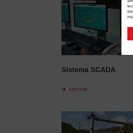
alm
tec
ide
neg
Sistema SCADA
Leer más