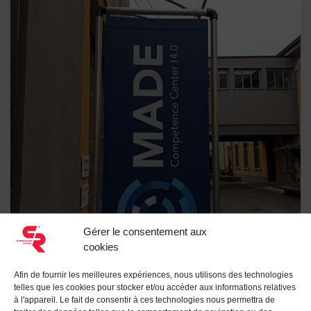
Gérer le consentement aux
cookies
Afin de fournir les meilleures expériences, nous utilisons des technologies
MADE COMPETENCE CENTER I4.0 – CR TECHNOLOGY 
telles que les cookies pour stocker et/ou accéder aux informations relatives
à l'appareil. Le fait de consentir à ces technologies nous permettra de
ÉDUCATION
,
ÉVÉNEMENTS