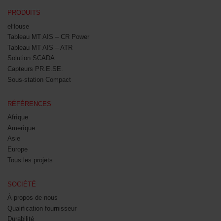
PRODUITS
eHouse
Tableau MT AIS – CR Power
Tableau MT AIS – ATR
Solution SCADA
Capteurs PR.E.SE.
Sous-station Compact
RÉFÉRENCES
Afrìque
Amerìque
Asie
Europe
Tous les projets
SOCIÉTÉ
À propos de nous
Qualification fournisseur
Durabilité