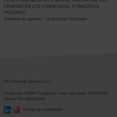
PETITS INGÉNIEURS À L’ŒUVRE: INNOVATION RTU
RENFORCER LES CONNEXIONS, STIMULER LE
PROGRÈS
Semaine du sport-in – Un but pour l’inclusion
CR Technology Systems
CR Technology Systems S.p.A.
Via Rossaro, 9
24047 Treviglio BG – Italy
Code fiscal:: 06878010583
Numéro TVA: 01637141001
Politique de confidentialité