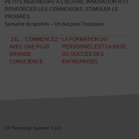
PETITS INGÉNIEURS À L’ŒUVRE: INNOVATION RTU
RENFORCER LES CONNEXIONS, STIMULER LE
PROGRÈS
Semaine du sport-in – Un but pour l’inclusion
Navigation des articles
231… COMMENCEZ !
LA FORMATION DU
AVEC UNE PLUS
PERSONNEL EST LA BASE
GRANDE
DU SUCCÈS DES
CONSCIENCE
ENTREPRISES
CR Technology Systems
CR Technology Systems S.p.A.