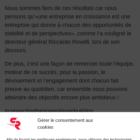
Nous sommes fiers de ces résultats car nous
pensons qu’«une entreprise en croissance est une
entreprise qui donne à chacun des opportunités de
stabilité et de perspectives», comme l’a souligné le
directeur général Riccardo Rovelli, lors de son
discours.
De plus, c’est une façon de remercier toute l’équipe,
moteur de ce succès, pour la passion, le
dévouement et l’engagement dont chacun fait
preuve au quotidien, car ensemble nous pouvons
atteindre des objectifs encore plus ambitieux !
#connectingthepower#teambuilding
Gérer le consentement aux
Recherche pour :
cookies
Afin de fournir les meilleures expériences, nous utilisons des technologies