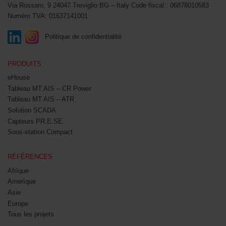
Via Rossaro, 9
24047 Treviglio BG – Italy
Code fiscal:: 06878010583
Numéro TVA: 01637141001
Politique de confidentialité
PRODUITS
eHouse
Tableau MT AIS – CR Power
Tableau MT AIS – ATR
Solution SCADA
Capteurs PR.E.SE.
Sous-station Compact
RÉFÉRENCES
Afrìque
Amerìque
Asie
Europe
Tous les projets