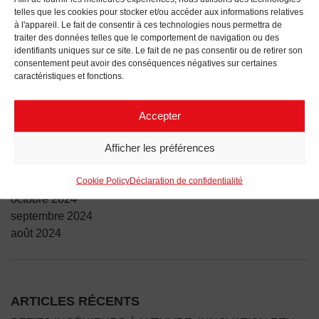
telles que les cookies pour stocker et/ou accéder aux informations relatives
ARCHIVES
à l'appareil. Le fait de consentir à ces technologies nous permettra de
traiter des données telles que le comportement de navigation ou des
juillet 2025
identifiants uniques sur ce site. Le fait de ne pas consentir ou de retirer son
juin 2025
consentement peut avoir des conséquences négatives sur certaines
caractéristiques et fonctions.
mai 2025
avril 2025
mars 2025
Accepter
février 2025
Afficher les préférences
janvier 2025
décembre 2024
Cookie Policy
Déclaration de confidentialité
novembre 2024
octobre 2024
septembre 2024
août 2024
ARTICLES RÉCENTS