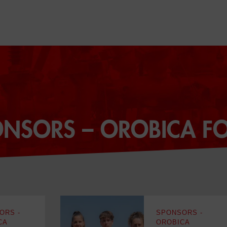
ONSORS – OROBICA F
ORS -
SPONSORS -
CA
OROBICA