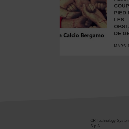
OROBICA FOOTBALL FÉMININ:
COUP
PIED
LES
OBST
DE G
MARS 1
CR Technology Syste
CR Technology Systems
S.p.A.