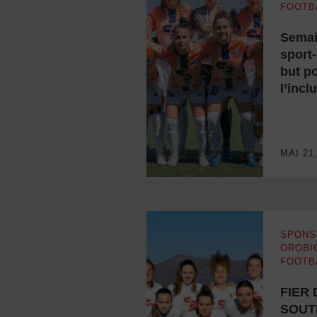
FOOTB
Semai
sport-
but p
l’incl
Semaine du sport-in – Un but pour
MAI 21
SPONS
OROBI
FOOTB
FIER 
SOUT