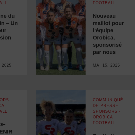
ALL
FOOTBALL
ne du
Nouveau
in – Un
maillot pour
our
l’équipe
usion
Orobica,
 l’inclusion
Nouveau maillot pour l’équipe Orobica, spons
sponsorisé
par nous
, 2025
MAI 15, 2025
ORS -
COMMUNIQUÉ
CA
DE PRESSE
,
ALL
SPONSORS -
OROBICA
FOOTBALL
DE
ENIR