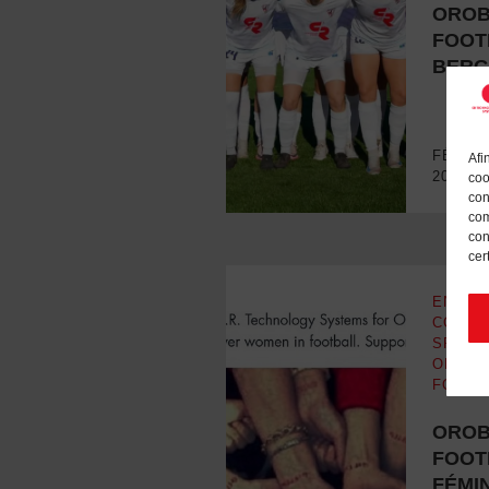
OROB
FOOT
FIER DE SOUTENIR OROBICA
BER
FÉVRIE
Afi
2025
coo
con
com
con
cer
ENGAG
COMMU
SPONS
OROBI
FOOTB
OROB
FOOT
FÉMIN