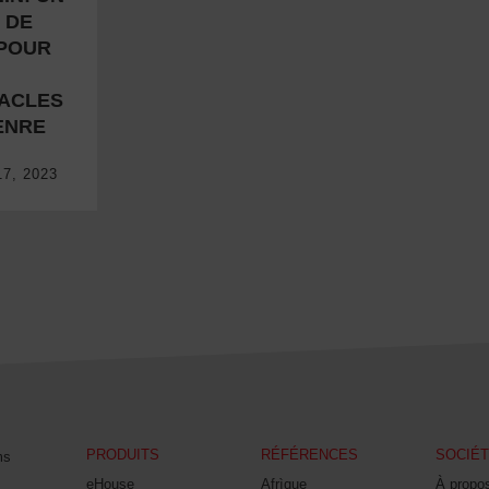
 UN COUP DE PIED POUR LES OBSTACLES DE GENRE
 DE
 POUR
ACLES
ENRE
7, 2023
PRODUITS
RÉFÉRENCES
SOCIÉ
ms
eHouse
Afrìque
À propo