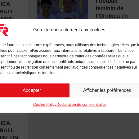
Football
ICA
féminin de
BALL
l’Orobica en
 FOOTBALL BERGAME
Football féminin de l’Orobica en serie B avec 
GAME
serie B avec
Gérer le consentement aux cookies
nos maillots
R 20,
SEPTEMBRE 3,
n de fournir les meilleures expériences, nous utilisons des technologies telles que l
2024
kies pour stocker et/ou accéder aux informations relatives à l'appareil. Le fait de
sentir à ces technologies nous permettra de traiter des données telles que le
portement de navigation ou des identifiants uniques sur ce site. Le fait de ne pas
sentir ou de retirer son consentement peut avoir des conséquences négatives sur
taines caractéristiques et fonctions.
EMENT
Accepter
Afficher les préférences
NAUTAIRE
,
ORS -
CA
Cookie Policy
Déclaration de confidentialité
ALL
ICA
BALL
IN: UN