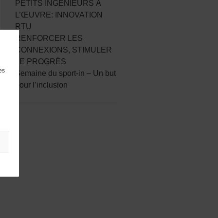
PETITS INGÉNIEURS À
L’ŒUVRE: INNOVATION
RTU
nos maillots
RENFORCER LES
CONNEXIONS, STIMULER
LE PROGRÈS
es
Semaine du sport-in – Un but
pour l’inclusion