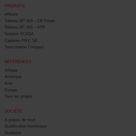
PRODUITS
eHouse
Tableau MT AIS – CR Power
Tableau MT AIS – ATR
Solution SCADA
Capteurs PR.E.SE.
Sous-station Compact
RÉFÉRENCES
Afrìque
Amerìque
Asie
Europe
Tous les projets
SOCIÉTÉ
À propos de nous
Qualification fournisseur
Durabilité