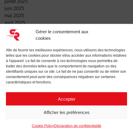
juillet 2025
juin 2025
mai 2025
avril 2025
mars 2025
Gérer le consentement aux
février 2025
cookies
janvier 2025
Afin de fournir les meilleures expériences, nous utilisons des technologies
décembre 2024
telles que les cookies pour stocker et/ou accéder aux informations relatives
novembre 2024
à l'appareil. Le fait de consentir à ces technologies nous permettra de
octobre 2024
traiter des données telles que le comportement de navigation ou des
identifiants uniques sur ce site. Le fait de ne pas consentir ou de retirer son
septembre 2024
consentement peut avoir des conséquences négatives sur certaines
août 2024
caractéristiques et fonctions.
Accepter
ARTICLES RÉCENTS
Afficher les préférences
PETITS INGÉNIEURS À L’ŒUVRE: INNOVATION RTU
RENFORCER LES CONNEXIONS, STIMULER LE
Cookie Policy
Déclaration de confidentialité
PROGRÈS