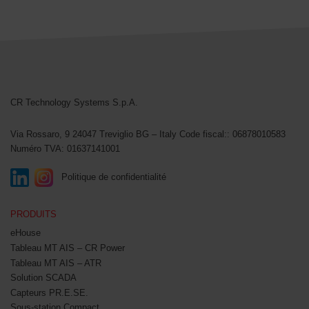
CR Technology Systems
CR Technology Systems S.p.A.
Via Rossaro, 9
24047 Treviglio BG – Italy
Code fiscal:: 06878010583
Numéro TVA: 01637141001
Politique de confidentialité
PRODUITS
eHouse
Tableau MT AIS – CR Power
Tableau MT AIS – ATR
Solution SCADA
Capteurs PR.E.SE.
Sous-station Compact