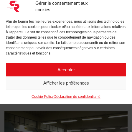
Gérer le consentement aux
Conception, fabrication et fourniture d’une switchroom
et d’une salle de contrôle pour le système de stockage
cookies
d’énergie par batteries (BESS) de 50 MW/100 MWh
destiné à La Sarre, à Hilbesheim (France).
Afin de fournir les meilleures expériences, nous utilisons des technologies
telles que les cookies pour stocker et/ou accéder aux informations relatives
à l'appareil. Le fait de consentir à ces technologies nous permettra de
traiter des données telles que le comportement de navigation ou des
identifiants uniques sur ce site. Le fait de ne pas consentir ou de retirer son
consentement peut avoir des conséquences négatives sur certaines
caractéristiques et fonctions.
Accepter
Afficher les préférences
DÉCOUVREZ NOS TABLEAUX
Cookie Policy
Déclaration de confidentialité