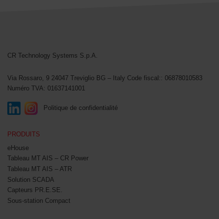
CR Technology Systems
CR Technology Systems S.p.A.
Via Rossaro, 9
24047 Treviglio BG – Italy
Code fiscal:: 06878010583
Numéro TVA: 01637141001
Politique de confidentialité
PRODUITS
eHouse
Tableau MT AIS – CR Power
Tableau MT AIS – ATR
Solution SCADA
Capteurs PR.E.SE.
Sous-station Compact