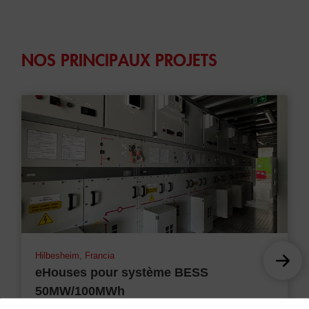
NOS PRINCIPAUX PROJETS
Hilbesheim, Francia
eHouses pour système BESS
50MW/100MWh