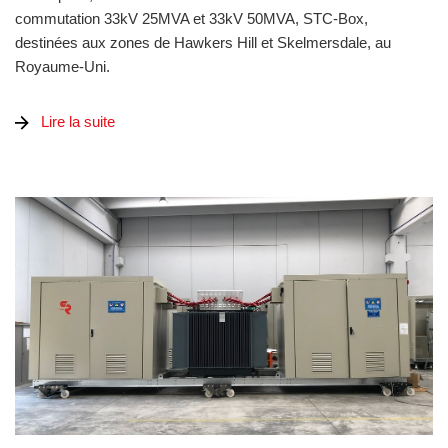
commutation 33kV 25MVA et 33kV 50MVA, STC-Box,
destinées aux zones de Hawkers Hill et Skelmersdale, au
Royaume-Uni.
Lire la suite
Centrale photovoltaïque 25MWc et sous-station GIS 60kV