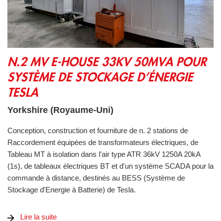
N.2 MV E-HOUSE 33KV 50MVA POUR SYSTÈME DE STO
N.2 MV E-HOUSE 33KV 50MVA POUR
SYSTÈME DE STOCKAGE D’ÉNERGIE
TESLA
Yorkshire (Royaume-Uni)
Conception, construction et fourniture de n. 2 stations de
Raccordement équipées de transformateurs électriques, de
Tableau MT à isolation dans l’air type ATR 36kV 1250A 20kA
(1s), de tableaux électriques BT et d'un système SCADA pour la
commande à distance, destinés au BESS (Système de
Stockage d'Energie à Batterie) de Tesla.
Lire la suite