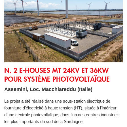
N. 2 E-Houses MT 24kV et 36kW pour système photovoltaïq
N. 2 E-HOUSES MT 24KV ET 36KW
POUR SYSTÈME PHOTOVOLTAÏQUE
Assemini, Loc. Macchiareddu (Italie)
Le projet a été réalisé dans une sous-station électrique de
fourniture d'électricité à haute tension (HT), située à l'intérieur
d'une centrale photovoltaïque, dans l'un des centres industriels
les plus importants du sud de la Sardaigne.