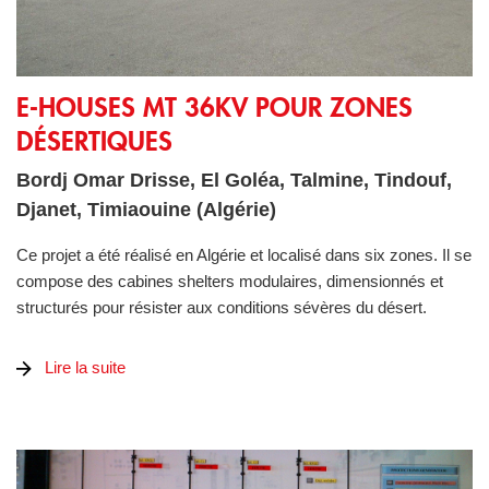
E-Houses MT 36kV pour zones désertiques
E-HOUSES MT 36KV POUR ZONES
DÉSERTIQUES
Bordj Omar Drisse, El Goléa, Talmine, Tindouf,
Djanet, Timiaouine (Algérie)
Ce projet a été réalisé en Algérie et localisé dans six zones. Il se
compose des cabines shelters modulaires, dimensionnés et
structurés pour résister aux conditions sévères du désert.
Lire la suite