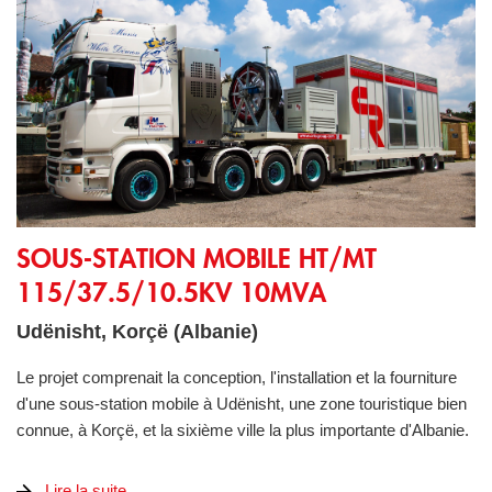
Sous-station mobile HT/MT 115/37.5/10.5kV 10MVA
SOUS-STATION MOBILE HT/MT
115/37.5/10.5KV 10MVA
Udënisht, Korçë (Albanie)
Le projet comprenait la conception, l'installation et la fourniture
d'une sous-station mobile à Udënisht, une zone touristique bien
connue, à Korçë, et la sixième ville la plus importante d'Albanie.
Lire la suite