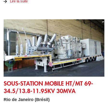
Lire la suite
Sous-station mobile HT/MT 69-34.5/13.8-11.95kV 30MVA
SOUS-STATION MOBILE HT/MT 69-
34.5/13.8-11.95KV 30MVA
Rio de Janeiro (Brésil)