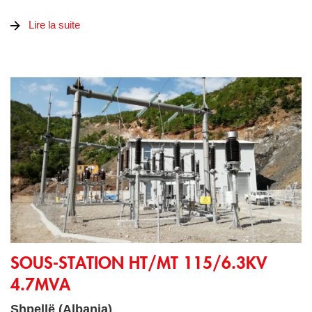
Lire la suite
Sous-station HT/MT 115/6.3kV 4.7MVA
SOUS-STATION HT/MT 115/6.3KV
4.7MVA
Shpellë (Albania)