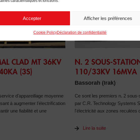
taines caractéristiques et fonctions.
Accepter
Afficher les préférences
Cookie Policy
Déclaration de confidentialité
MT 36KV ET 12KV 2500-4000A 40KA (3S)
N. 2 Sous-stations mobiles
AL CLAD MT 36KV
N. 2 SOUS-STATIO
40KA (3S)
110/33KV 16MVA
Bassorah (Irak)
 service d'appareillage moyenne
Ce sont les premiers n. 2 sous-
isant à augmenter l'électrification
par C.R. Technology Systems S.p.
ntir une fiabilité et une
l'électricité aux zones reculées
Lire la suite