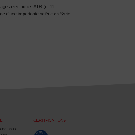
llages électriques ATR (n. 11
ge d'une importante aciérie en Syrie.
TÉ
CERTIFICATIONS
s de nous