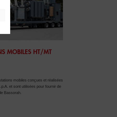
 HT/MT 110/33kV 16MVA
NS MOBILES HT/MT
stations mobiles conçues et réalisées
A. et sont utilisées pour fournir de
 de Bassorah.