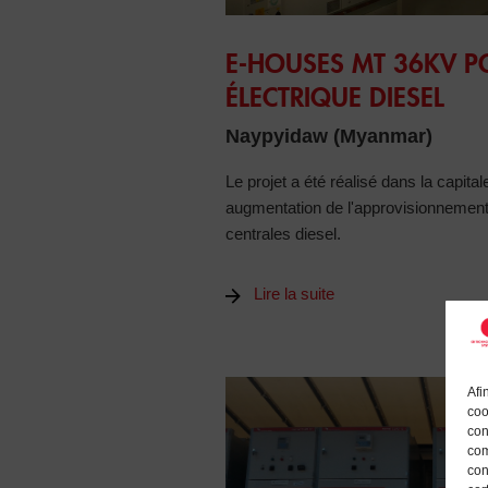
E-Houses MT 36kV pour centrale é
E-HOUSES MT 36KV P
ÉLECTRIQUE DIESEL
Naypyidaw (Myanmar)
Le projet a été réalisé dans la capit
augmentation de l'approvisionnement 
centrales diesel.
Lire la suite
Afi
coo
con
com
con