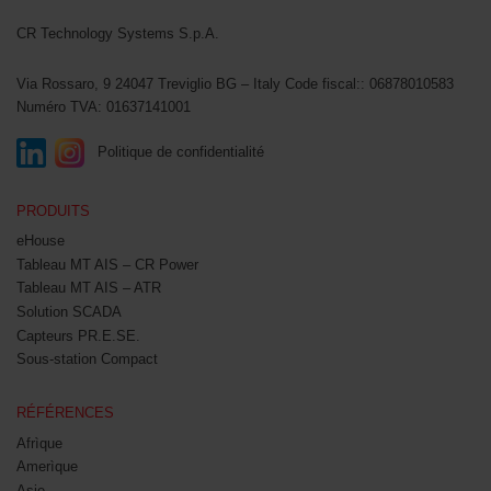
CR Technology Systems
CR Technology Systems S.p.A.
Via Rossaro, 9
24047 Treviglio BG – Italy
Code fiscal:: 06878010583
Numéro TVA: 01637141001
Politique de confidentialité
PRODUITS
eHouse
Tableau MT AIS – CR Power
Tableau MT AIS – ATR
Solution SCADA
Capteurs PR.E.SE.
Sous-station Compact
RÉFÉRENCES
Afrìque
Amerìque
Asie