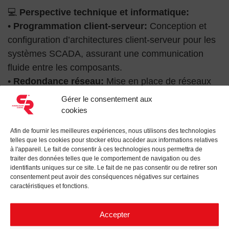
💻
Perspective technique et informatique:
•
Programmation client-serveur:
Conception et
configuration d’architectures client-serveur pour les
systèmes SCADA, assurant une communication
fluide entre les composants.
•
Redondance réseau:
Mise en place de réseaux
redondants pour garantir la fiabilité et la continuité
Gérer le consentement aux
même en cas de panne matérielle ou d’interruption
cookies
de communication.
Afin de fournir les meilleures expériences, nous utilisons des technologies
•
Panneaux SCADA:
Gestion des switches et des
telles que les cookies pour stocker et/ou accéder aux informations relatives
pare-feux pour assurer la sécurité et la stabilité du
à l'appareil. Le fait de consentir à ces technologies nous permettra de
traiter des données telles que le comportement de navigation ou des
système.
identifiants uniques sur ce site. Le fait de ne pas consentir ou de retirer son
•
consentement peut avoir des conséquences négatives sur certaines
Protocoles & communication:
Utilisation de
caractéristiques et fonctions.
normes telles que IEC 60870-5-104, IEC 61850 et
Modbus, ainsi que de technologies comme
Accepter
l’Ethernet, la fibre optique et la 4G pour bâtir une